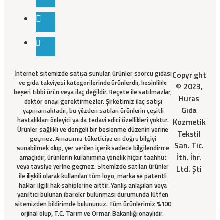
İnternet sitemizde satışa sunulan ürünler sporcu gıdası
Copyright
ve gıda takviyesi kategorilerinde ürünlerdir, kesinlikle
© 2023,
beşeri tıbbi ürün veya ilaç değildir. Reçete ile satılmazlar,
Huras
doktor onayı gerektirmezler. Şirketimiz ilaç satışı
Gıda
yapmamaktadır, bu yüzden satılan ürünlerin çeşitli
hastalıkları önleyici ya da tedavi edici özellikleri yoktur.
Kozmetik
Ürünler sağlıklı ve dengeli bir beslenme düzenin yerine
Tekstil
geçmez. Amacımız tüketiciye en doğru bilgiyi
San. Tic.
sunabilmek olup, yer verilen içerik sadece bilgilendirme
İth. İhr.
amaçlıdır, ürünlerin kullanımına yönelik hiçbir taahhüt
veya tavsiye yerine geçmez. Sitemizde satılan ürünler
Ltd. Şti
ile ilişkili olarak kullanılan tüm logo, marka ve patentli
haklar ilgili hak sahiplerine aittir. Yanlış anlaşılan veya
yanıltıcı bulunan ibareler bulunması durumunda lütfen
sitemizden bildirimde bulununuz. Tüm ürünlerimiz %100
orjinal olup, T.C. Tarım ve Orman Bakanlığı onaylıdır.