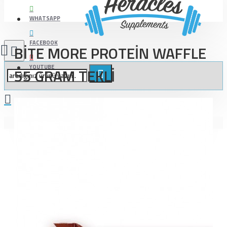
WHATSAPP
FACEBOOK
BİTE MORE PROTEİN WAFFLE
YOUTUBE
55 GRAM TEKLİ
Alışveriş sepetiniz boş!