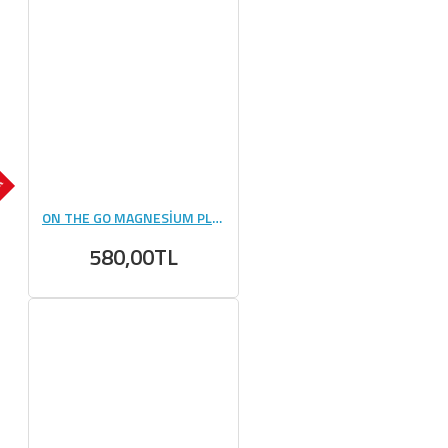
OK
ON THE GO MAGNESİUM PLUS 25 ML - 20 ADET
580,00TL