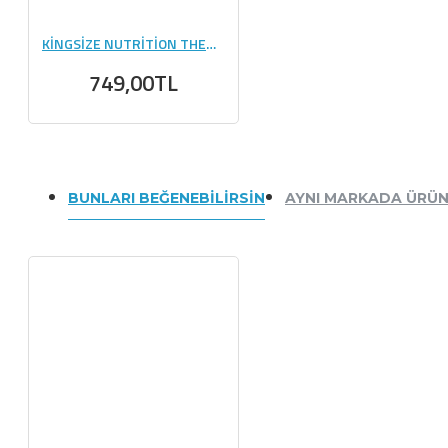
KİNGSİZE NUTRİTİON THERMO CARNITINE 1000 ML YEŞİL ELMA
749,00TL
BUNLARI BEĞENEBILIRSIN
AYNI MARKADA ÜRÜ