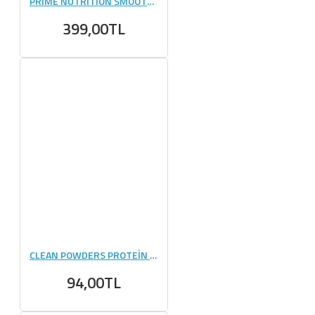
PRİME NUTRİTİON SMOOTH PEANUT SPREAD YER FISTIĞI 350 GR
399,00TL
CLEAN POWDERS PROTEİN PANCAKE 55 GR 1 ADET
94,00TL