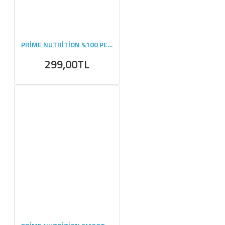
PRİME NUTRİTİON %100 PEANUT BUTTER YER FISTIĞI 350 GR
299,00TL