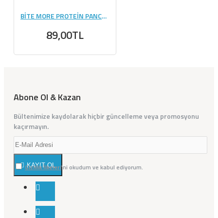
BİTE MORE PROTEİN PANCAKE (50 GR) - 1 ADET
89,00TL
Abone Ol & Kazan
Bültenimize kaydolarak hiçbir güncelleme veya promosyonu
kaçırmayın.
KAYIT OL
Gizlilik İlkeleri
'ni okudum ve kabul ediyorum.