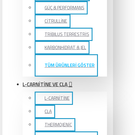
GÜÇ & PERFORMANS
CİTRULLİNE
TRİBILUS TERRESTRİS
KARBONHİDRAT & JEL
TÜM ÜRÜNLERİ GÖSTER
L-CARNİTİNE VE CLA
L-CARNİTİNE
CLA
THERMOJENİC