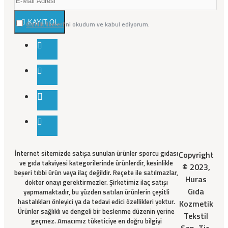
KAYIT OL
Gizlilik İlkeleri
'ni okudum ve kabul ediyorum.
İnternet sitemizde satışa sunulan ürünler sporcu gıdası
Copyright
ve gıda takviyesi kategorilerinde ürünlerdir, kesinlikle
© 2023,
beşeri tıbbi ürün veya ilaç değildir. Reçete ile satılmazlar,
Huras
doktor onayı gerektirmezler. Şirketimiz ilaç satışı
Gıda
yapmamaktadır, bu yüzden satılan ürünlerin çeşitli
hastalıkları önleyici ya da tedavi edici özellikleri yoktur.
Kozmetik
Ürünler sağlıklı ve dengeli bir beslenme düzenin yerine
Tekstil
geçmez. Amacımız tüketiciye en doğru bilgiyi
San. Tic.