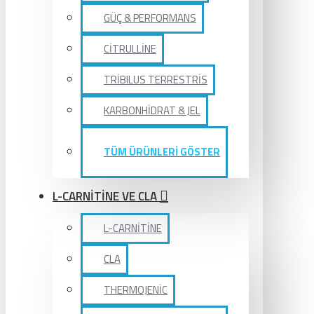
GÜÇ & PERFORMANS
CİTRULLİNE
TRİBILUS TERRESTRİS
KARBONHİDRAT & JEL
TÜM ÜRÜNLERİ GÖSTER
L-CARNİTİNE VE CLA
L-CARNİTİNE
CLA
THERMOJENİC