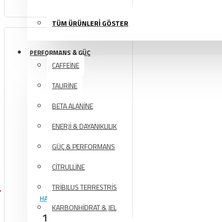
TÜM ÜRÜNLERİ GÖSTER
PERFORMANS & GÜÇ
CAFFEİNE
TAURİNE
BETA ALANİNE
ENERJİ & DAYANIKLILIK
GÜÇ & PERFORMANS
CİTRULLİNE
TRİBILUS TERRESTRİS
HARDLİNE HOODİE
KARBONHİDRAT & JEL
1.099,00TL