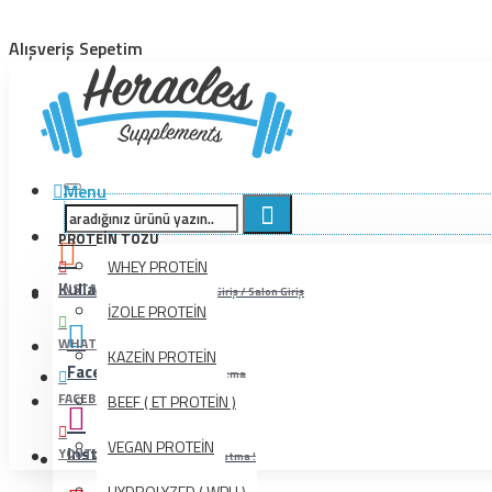
Alışveriş Sepetim
Menu
PROTEIN TOZU
WHEY PROTEİN
Kullanıcı İşlemleri
INSTAGRAM
Bayi Giriş / Salon Giriş
İZOLE PROTEİN
WHATSAPP
KAZEİN PROTEİN
Facebook
Beğenmeyi Unutma
FACEBOOK
BEEF ( ET PROTEİN )
VEGAN PROTEİN
Instagram
YOUTUBE
Beğenmeyi Unutma !
HYDROLYZED ( WPH )