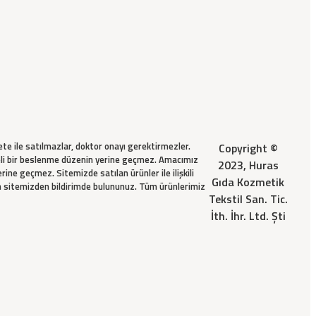
çete ile satılmazlar, doktor onayı gerektirmezler.
Copyright ©
dengeli bir beslenme düzenin yerine geçmez. Amacımız
2023, Huras
rine geçmez. Sitemizde satılan ürünler ile ilişkili
Gıda Kozmetik
tfen sitemizden bildirimde bulununuz. Tüm ürünlerimiz
Tekstil San. Tic.
İth. İhr. Ltd. Şti