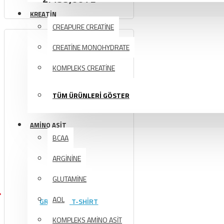
KREATİN
CREAPURE CREATİNE
CREATİNE MONOHYDRATE
KOMPLEKS CREATİNE
TÜM ÜRÜNLERİ GÖSTER
AMINO ASIT
BCAA
ARGİNİNE
GLUTAMİNE
AOL
GRENADE T-SHİRT
99,00TL
KOMPLEKS AMİNO ASİT