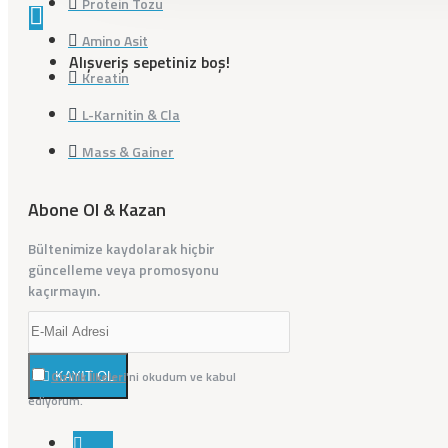
Protein Tozu
Amino Asit
Alışveriş sepetiniz boş!
Kreatin
L-Karnitin & Cla
Mass & Gainer
Abone Ol & Kazan
Bültenimize kaydolarak hiçbir
güncelleme veya promosyonu
kaçırmayın.
Gizlilik İlkeleri
'ni okudum ve kabul
KAYIT OL
ediyorum.