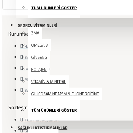
TÜM ÜRÜNLERİ GÖSTER
SPORCU VİTAMİNLERİ
Kurumsal
ZMA
OMEGA 3
Hakkımızda
Bize Ulaşın
GİNSENG
İade İşlemleri
KOLAJEN
Markalarımız
VİTAMİN & MİNERAL
Banka Hesap Bilgileri
GLUCOSAMİNE MSM & CHONDROİTİNE
Sözleşmeler
TÜM ÜRÜNLERİ GÖSTER
Teslimat Koşulları
SAĞLIKLI ATIŞTIRMALIKLAR
Gizlilik Politikası