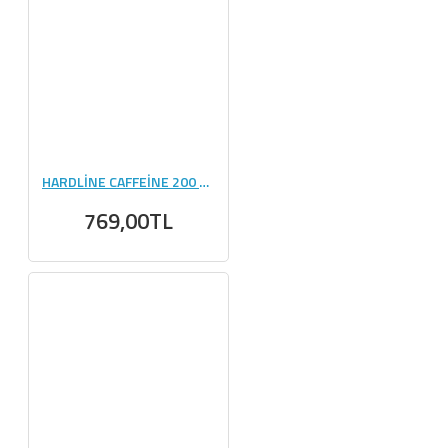
HARDLİNE CAFFEİNE 200 MG LİQUİD 20 ADET (30 Ml)
769,00TL