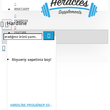
WHATSAPP
FACEBOOK
Hardline
YOUTUBE
Alışveriş sepetiniz boş!
HARDLİNE PROGAİNER 5000 GR