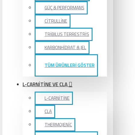
GÜÇ & PERFORMANS
CİTRULLİNE
TRİBILUS TERRESTRİS
KARBONHİDRAT & JEL
TÜM ÜRÜNLERİ GÖSTER
L-CARNİTİNE VE CLA
L-CARNİTİNE
CLA
THERMOJENİC