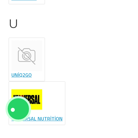
U
UNİQ2GO
UNİVERSAL NUTRİTİON