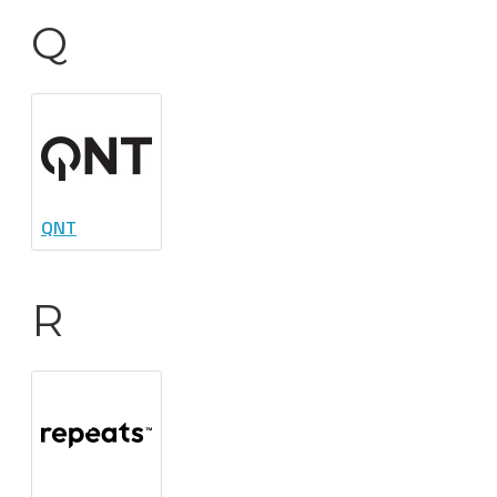
Q
QNT
R