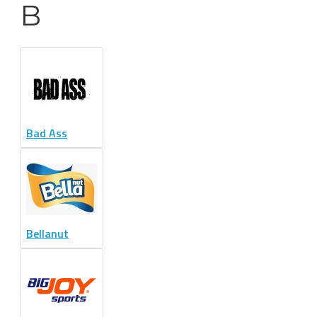
B
Bad Ass
Bellanut