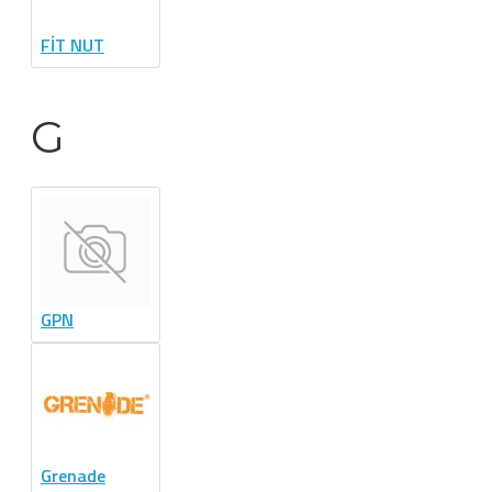
FİT NUT
G
GPN
Grenade