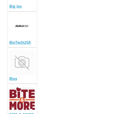
Big Joy
BioTechUSA
Biox