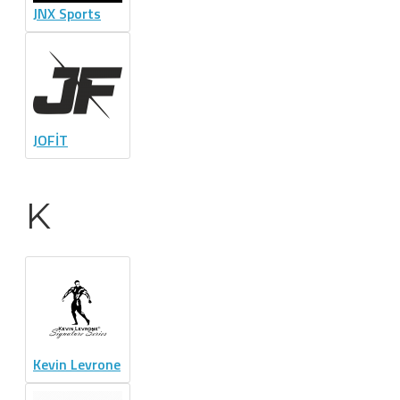
JNX Sports
JOFİT
K
Kevin Levrone