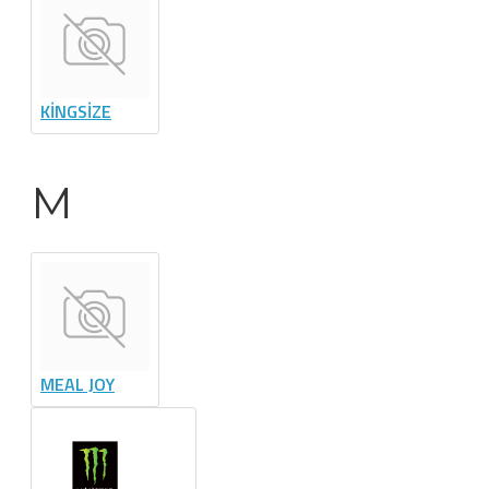
KİNGSİZE
M
MEAL JOY