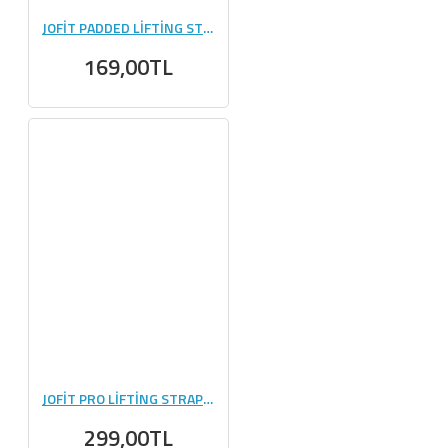
JOFİT PADDED LİFTİNG STRAP SİYAH - NEON YEŞİL
169,00TL
JOFİT PRO LİFTİNG STRAPS - BEYAZ
299,00TL