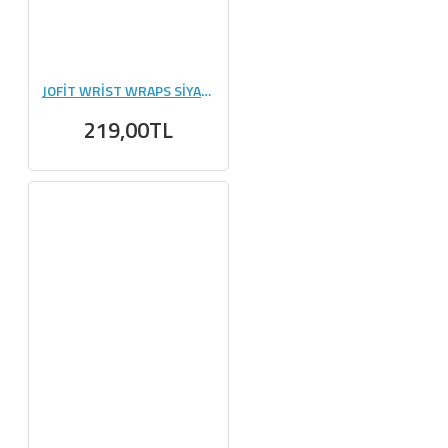
JOFİT WRİST WRAPS SİYAH - TURUNCU
219,00TL