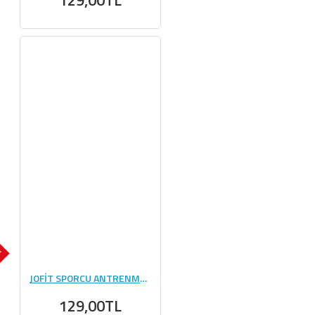
K
JOFİT SPORCU ANTRENMAN HAVLU (30*85CM)
129,00TL