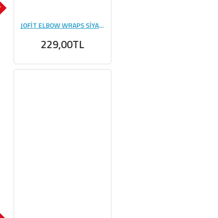
K
JOFİT ELBOW WRAPS SİYAH - TURUNCU
229,00TL