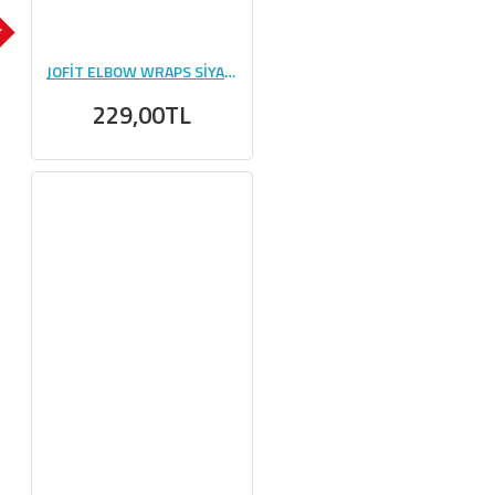
K
JOFİT ELBOW WRAPS SİYAH - KIRMIZI
229,00TL