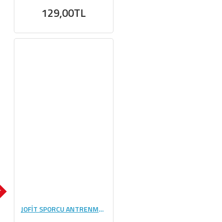
129,00TL
K
JOFİT SPORCU ANTRENMAN HAVLU (30*85CM)