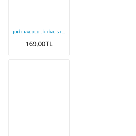
JOFİT PADDED LİFTİNG STRAP SİYAH - MAVİ
169,00TL