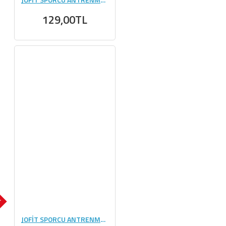
129,00TL
K
JOFİT SPORCU ANTRENMAN HAVLU (30*85CM)