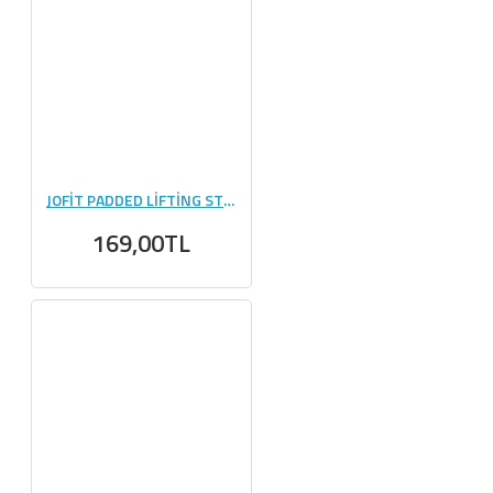
JOFİT PADDED LİFTİNG STRAP SİYAH - KIRMIZI
169,00TL