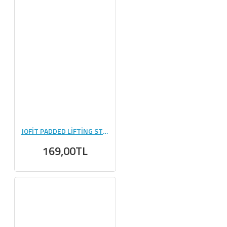
JOFİT PADDED LİFTİNG STRAP SİYAH - BEYAZ
169,00TL