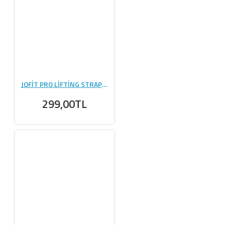
JOFİT PRO LİFTİNG STRAPS - NEON YEŞİL
299,00TL