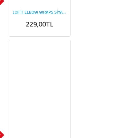
K
JOFİT ELBOW WRAPS SİYAH - MAVİ
229,00TL