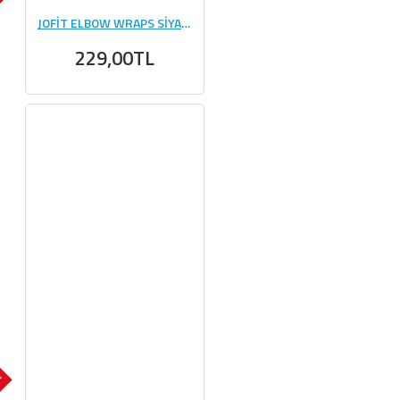
K
JOFİT ELBOW WRAPS SİYAH - YEŞİL
229,00TL
K