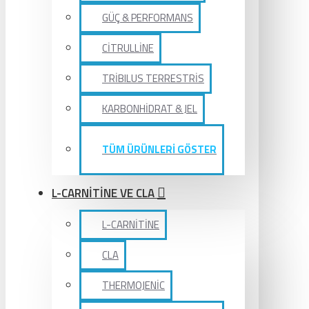
GÜÇ & PERFORMANS
CİTRULLİNE
TRİBILUS TERRESTRİS
KARBONHİDRAT & JEL
TÜM ÜRÜNLERİ GÖSTER
L-CARNİTİNE VE CLA
L-CARNİTİNE
CLA
THERMOJENİC