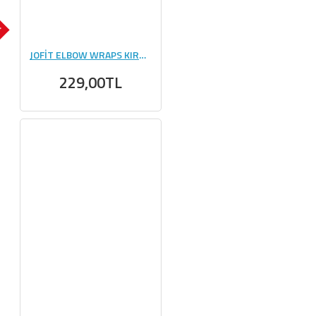
K
JOFİT ELBOW WRAPS KIRMIZI - SİYAH
229,00TL