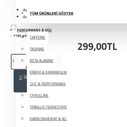
Ödül Puanı:
2
TÜM ÜRÜNLERİ GÖSTER
Ürün Kodu:
PP1117
PERFORMANS & GÜÇ
1184 görüntülenme
CAFFEİNE
299,00TL
TAURİNE
BETA ALANİNE
ENERJİ & DAYANIKLILIK
SEPETE EKLE
GÜÇ & PERFORMANS
CİTRULLİNE
TRİBILUS TERRESTRİS
KARBONHİDRAT & JEL