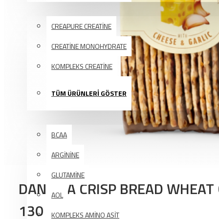
KREATİN
CREAPURE CREATİNE
CREATİNE MONOHYDRATE
KOMPLEKS CREATİNE
TÜM ÜRÜNLERİ GÖSTER
AMINO ASIT
BCAA
ARGİNİNE
GLUTAMİNE
DANVİTA CRISP BREAD WHEAT 
AOL
130 GR
KOMPLEKS AMİNO ASİT