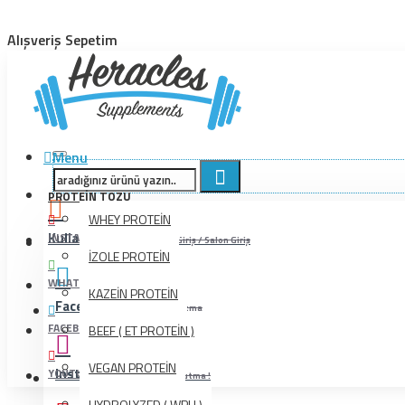
Alışveriş Sepetim
Menu
PROTEIN TOZU
WHEY PROTEİN
Kullanıcı İşlemleri
INSTAGRAM
Bayi Giriş / Salon Giriş
İZOLE PROTEİN
WHATSAPP
KAZEİN PROTEİN
Facebook
Beğenmeyi Unutma
FACEBOOK
BEEF ( ET PROTEİN )
VEGAN PROTEİN
Instagram
YOUTUBE
Beğenmeyi Unutma !
HYDROLYZED ( WPH )