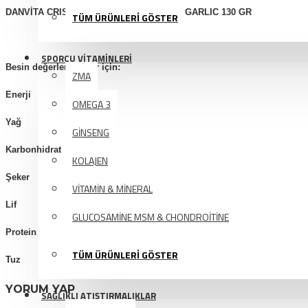
DANVİTA CRISP BREAD WHEAT CHEESE GARLIC 130 GR
TÜM ÜRÜNLERİ GÖSTER
SPORCU VİTAMİNLERİ
Besin değerleri 100 gr için:
ZMA
Enerji 1793 Kj
OMEGA 3
Yağ 14 g
GİNSENG
Karbonhidrat 55 gr
KOLAJEN
Şeker 3,4 g
VİTAMİN & MİNERAL
Lif 3,9 g
GLUCOSAMİNE MSM & CHONDROİTİNE
Protein 19 g
TÜM ÜRÜNLERİ GÖSTER
Tuz 2,2 g
YORUM YAP
SAĞLIKLI ATIŞTIRMALIKLAR