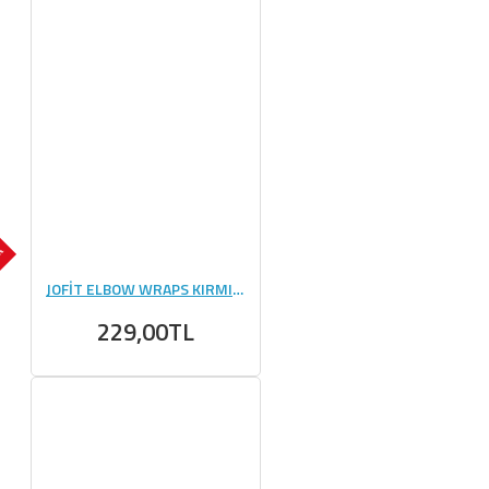
OK
JOFİT ELBOW WRAPS KIRMIZI - SİYAH
229,00TL