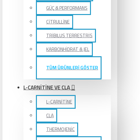
GÜÇ & PERFORMANS
CİTRULLİNE
TRİBILUS TERRESTRİS
KARBONHİDRAT & JEL
TÜM ÜRÜNLERİ GÖSTER
L-CARNİTİNE VE CLA
L-CARNİTİNE
CLA
THERMOJENİC