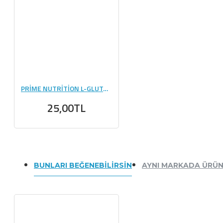
PRİME NUTRİTİON L-GLUTAMİNE 144 GR (6 GR) - 1 ADET
25,00TL
BUNLARI BEĞENEBILIRSIN
AYNI MARKADA ÜRÜ