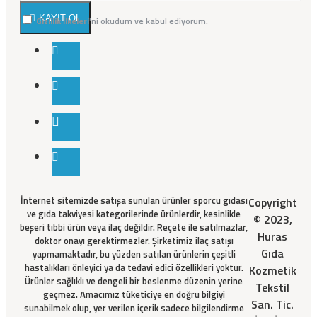
KAYIT OL
Gizlilik İlkeleri
'ni okudum ve kabul ediyorum.
İnternet sitemizde satışa sunulan ürünler sporcu gıdası
Copyright
ve gıda takviyesi kategorilerinde ürünlerdir, kesinlikle
© 2023,
beşeri tıbbi ürün veya ilaç değildir. Reçete ile satılmazlar,
Huras
doktor onayı gerektirmezler. Şirketimiz ilaç satışı
Gıda
yapmamaktadır, bu yüzden satılan ürünlerin çeşitli
hastalıkları önleyici ya da tedavi edici özellikleri yoktur.
Kozmetik
Ürünler sağlıklı ve dengeli bir beslenme düzenin yerine
Tekstil
geçmez. Amacımız tüketiciye en doğru bilgiyi
San. Tic.
sunabilmek olup, yer verilen içerik sadece bilgilendirme