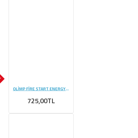
OK
OLİMP FİRE START ENERGY Gel + CAFFEİNE(36 GR) - 20 ADET
725,00TL