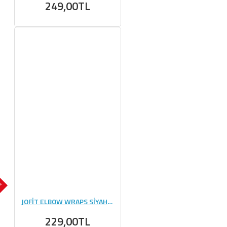
249,00TL
OK
JOFİT ELBOW WRAPS SİYAH - KIRMIZI
229,00TL