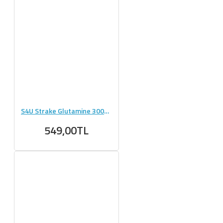
S4U Strake Glutamine 300g Saf Mikronize Aromasız Glutamin
549,00TL