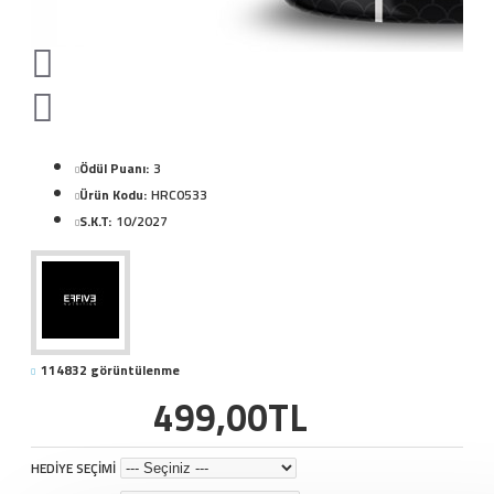
Ödül Puanı:
3
Ürün Kodu:
HRC0533
S.K.T:
10/2027
114832 görüntülenme
499,00TL
HEDİYE SEÇİMİ