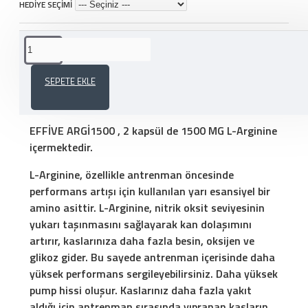
HEDİYE SEÇİMİ
ÜRÜN AÇIKLAMASI
SEPETE EKLE
EFFİVE ARGI1500 - 120 KAPSÜL
EFFİVE ARGİ1500 , 2 kapsül de 1500 MG L-Arginine
içermektedir.
L-Arginine, özellikle antrenman öncesinde
performans artışı için kullanılan yarı esansiyel bir
amino asittir. L-Arginine, nitrik oksit seviyesinin
yukarı taşınmasını sağlayarak kan dolaşımını
artırır, kaslarınıza daha fazla
besin, oksijen ve
glikoz gider
. Bu sayede antrenman içerisinde daha
yüksek performans sergileyebilirsiniz.
Daha yüksek
pump hissi oluşur.
Kaslarınız daha fazla yakıt
aldığı için antrenman sırasında yıpranan kasların