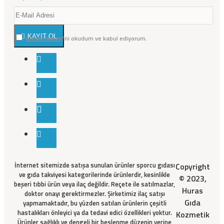
KAYIT OL
Gizlilik İlkeleri
'ni okudum ve kabul ediyorum.
İnternet sitemizde satışa sunulan ürünler sporcu gıdası
Copyright
ve gıda takviyesi kategorilerinde ürünlerdir, kesinlikle
© 2023,
beşeri tıbbi ürün veya ilaç değildir. Reçete ile satılmazlar,
Huras
doktor onayı gerektirmezler. Şirketimiz ilaç satışı
Gıda
yapmamaktadır, bu yüzden satılan ürünlerin çeşitli
hastalıkları önleyici ya da tedavi edici özellikleri yoktur.
Kozmetik
Ürünler sağlıklı ve dengeli bir beslenme düzenin yerine