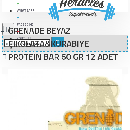
WHATSAPP
FACEBOOK
GRENADE BEYAZ
YOUTUBE
ÇİKOLATA&KURABIYE
PROTEIN BAR 60 GR 12 ADET
Alışveriş sepetiniz boş!