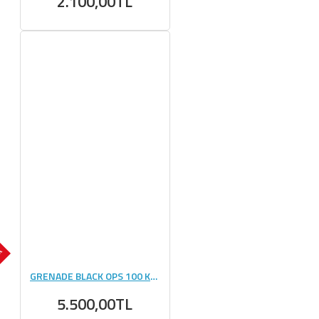
2.100,00TL
OK
GRENADE BLACK OPS 100 KAPSÜL
5.500,00TL