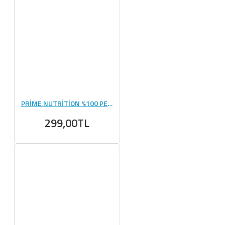
PRİME NUTRİTİON %100 PEANUT BUTTER YER FISTIĞI 350 GR
299,00TL