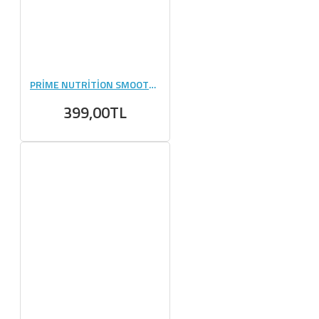
PRİME NUTRİTİON SMOOTH PEANUT SPREAD YER FISTIĞI 350 GR
399,00TL