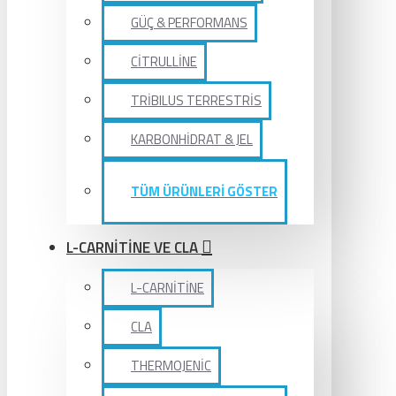
GÜÇ & PERFORMANS
CİTRULLİNE
TRİBILUS TERRESTRİS
KARBONHİDRAT & JEL
TÜM ÜRÜNLERİ GÖSTER
L-CARNİTİNE VE CLA
L-CARNİTİNE
CLA
THERMOJENİC