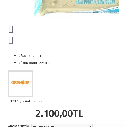
Ödül Puanı:
4
Ürün Kodu:
PP1039
1316 görüntülenme
2.100,00TL
AROMA SEÇİMİ