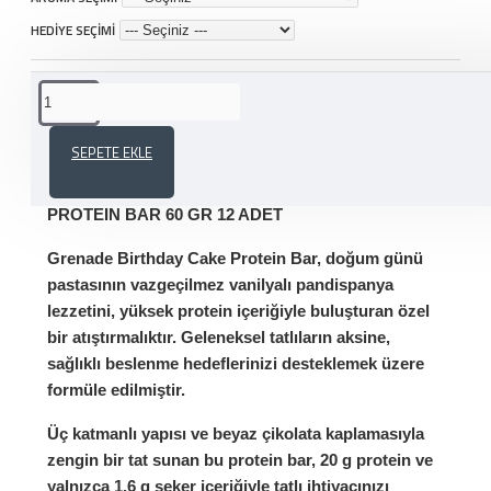
HEDİYE SEÇİMİ
ÜRÜN AÇIKLAMASI
SEPETE EKLE
GRENADE BEYAZ ÇİKOLATA&KURABIYE
PROTEIN BAR 60 GR 12 ADET
Grenade Birthday Cake Protein Bar, doğum günü
pastasının vazgeçilmez vanilyalı pandispanya
lezzetini, yüksek protein içeriğiyle buluşturan özel
bir atıştırmalıktır. Geleneksel tatlıların aksine,
sağlıklı beslenme hedeflerinizi desteklemek üzere
formüle edilmiştir.
Üç katmanlı yapısı ve beyaz çikolata kaplamasıyla
zengin bir tat sunan bu protein bar,
20 g protein
ve
yalnızca
1,6 g şeker
içeriğiyle tatlı ihtiyacınızı