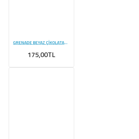
GRENADE BEYAZ ÇİKOLATA&KURABIYE PROTEIN BAR 60 GR 1 ADET
175,00TL