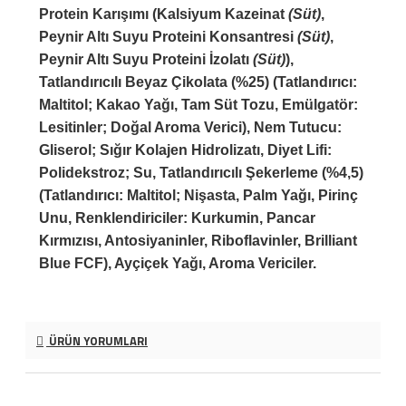
Protein Karışımı (Kalsiyum Kazeinat
(Süt)
,
Peynir Altı Suyu Proteini Konsantresi
(Süt)
,
Peynir Altı Suyu Proteini İzolatı
(Süt)
),
Tatlandırıcılı Beyaz Çikolata (%25) (Tatlandırıcı:
Maltitol; Kakao Yağı, Tam Süt Tozu, Emülgatör:
Lesitinler; Doğal Aroma Verici), Nem Tutucu:
Gliserol; Sığır Kolajen Hidrolizatı, Diyet Lifi:
Polidekstroz; Su, Tatlandırıcılı Şekerleme (%4,5)
(Tatlandırıcı: Maltitol; Nişasta, Palm Yağı, Pirinç
Unu, Renklendiriciler: Kurkumin, Pancar
Kırmızısı, Antosiyaninler, Riboflavinler, Brilliant
Blue FCF), Ayçiçek Yağı, Aroma Vericiler.
ÜRÜN YORUMLARI