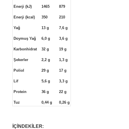
Enerji (kJ)
1465
879
Enerji (kcal)
350
210
Yağ
13 g
7,6 g
Doymuş Yağ
6,0 g
3,6 g
Karbonhidrat
32 g
19 g
Şekerler
2,2 g
1,3 g
Poliol
29 g
17 g
Lif
5,6 g
3,3 g
Protein
36 g
22 g
Tuz
0,44 g
0,26 g
İÇİNDEKİLER: