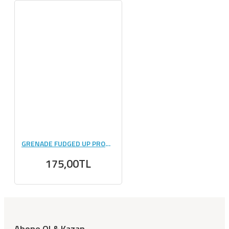
GRENADE FUDGED UP PROTEIN BAR 60 GR 1 ADET
175,00TL
Abone Ol & Kazan