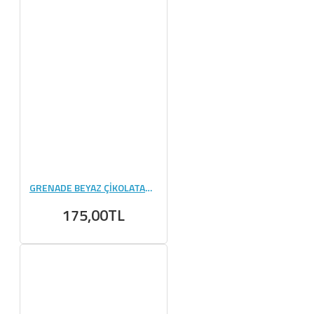
GRENADE BEYAZ ÇİKOLATA&KURABIYE PROTEIN BAR 60 GR 1 ADET
175,00TL