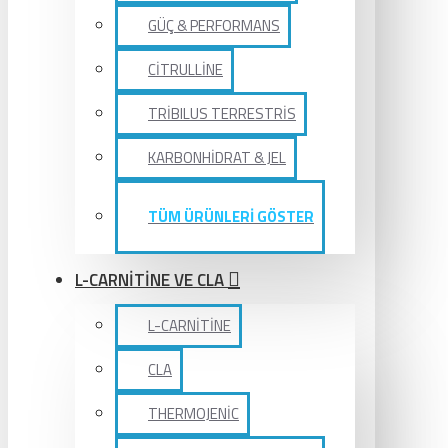
GÜÇ & PERFORMANS
CİTRULLİNE
TRİBILUS TERRESTRİS
KARBONHİDRAT & JEL
TÜM ÜRÜNLERİ GÖSTER
L-CARNİTİNE VE CLA
L-CARNİTİNE
CLA
THERMOJENİC