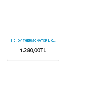
BİG JOY THERMONATOR L-CARNİTİNE 3000 MG - 20 AMPUL
1.280,00TL