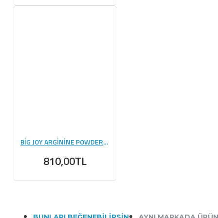
BİG JOY ARGİNİNE POWDER 500 GR
810,00TL
BUNLARI BEĞENEBILIRSIN
AYNI MARKADA ÜRÜ