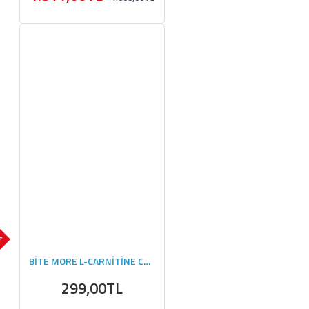
OK
BİTE MORE L-CARNİTİNE COFFEE (12 GR) - 10 ADET
299,00TL