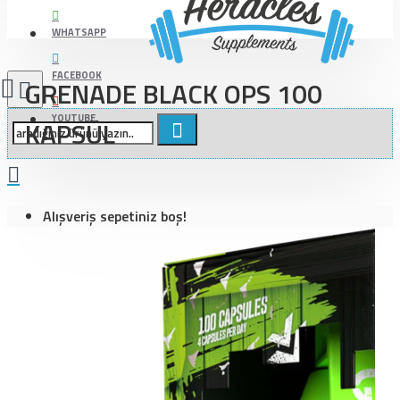
WHATSAPP
FACEBOOK
GRENADE BLACK OPS 100
YOUTUBE
KAPSÜL
Alışveriş sepetiniz boş!