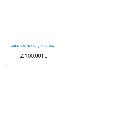
GRENADE BEYAZ ÇİKOLATA&KURABIYE PROTEIN BAR 60 GR 12 ADET
2.100,00TL