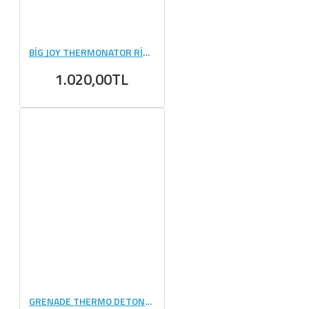
BİG JOY THERMONATOR RİPPED 120 KAPSÜL
1.020,00TL
GRENADE THERMO DETONATOR 100 KAPSÜL