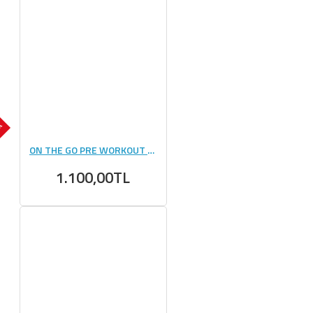
OK
ON THE GO PRE WORKOUT 450 GR
1.100,00TL