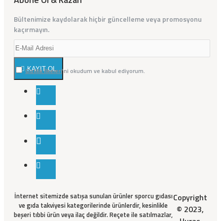
Bültenimize kaydolarak hiçbir güncelleme veya promosyonu
kaçırmayın.
KAYIT OL
Gizlilik İlkeleri
'ni okudum ve kabul ediyorum.
İnternet sitemizde satışa sunulan ürünler sporcu gıdası
Copyright
ve gıda takviyesi kategorilerinde ürünlerdir, kesinlikle
© 2023,
beşeri tıbbi ürün veya ilaç değildir. Reçete ile satılmazlar,
Huras