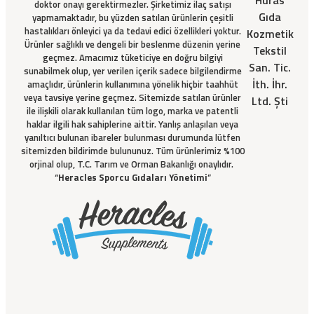
doktor onayı gerektirmezler. Şirketimiz ilaç satışı
Gıda
yapmamaktadır, bu yüzden satılan ürünlerin çeşitli
hastalıkları önleyici ya da tedavi edici özellikleri yoktur.
Kozmetik
Ürünler sağlıklı ve dengeli bir beslenme düzenin yerine
Tekstil
geçmez. Amacımız tüketiciye en doğru bilgiyi
San. Tic.
sunabilmek olup, yer verilen içerik sadece bilgilendirme
İth. İhr.
amaçlıdır, ürünlerin kullanımına yönelik hiçbir taahhüt
veya tavsiye yerine geçmez. Sitemizde satılan ürünler
Ltd. Şti
ile ilişkili olarak kullanılan tüm logo, marka ve patentli
haklar ilgili hak sahiplerine aittir. Yanlış anlaşılan veya
yanıltıcı bulunan ibareler bulunması durumunda lütfen
sitemizden bildirimde bulununuz. Tüm ürünlerimiz %100
orjinal olup, T.C. Tarım ve Orman Bakanlığı onaylıdır.
“
Heracles Sporcu Gıdaları Yönetimi
”