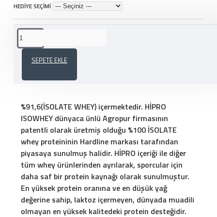
HEDİYE SEÇİMİ
ÜRÜN AÇIKLAMASI
SEPETE EKLE
HARDLİNE HİPRO ISOWHEY 1800 GR
%91,6(İSOLATE WHEY) içermektedir. HİPRO
ISOWHEY dünyaca ünlü Agropur firmasının
patentli olarak üretmiş olduğu %100 İSOLATE
whey proteininin Hardline markası tarafından
piyasaya sunulmuş halidir. HİPRO içeriği ile diğer
tüm whey ürünlerinden ayrılarak, sporcular için
daha saf bir protein kaynağı olarak sunulmuştur.
En yüksek protein oranına ve en düşük yağ
değerine sahip, laktoz içermeyen, dünyada muadili
olmayan en yüksek kalitedeki protein desteğidir.