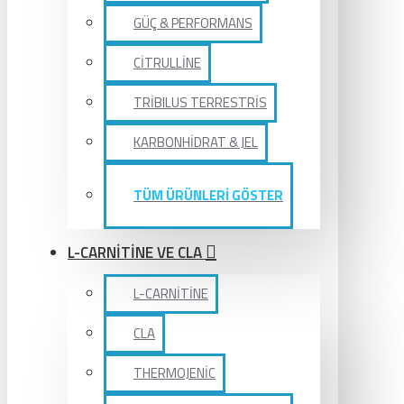
GÜÇ & PERFORMANS
CİTRULLİNE
TRİBILUS TERRESTRİS
KARBONHİDRAT & JEL
TÜM ÜRÜNLERİ GÖSTER
L-CARNİTİNE VE CLA
L-CARNİTİNE
CLA
THERMOJENİC