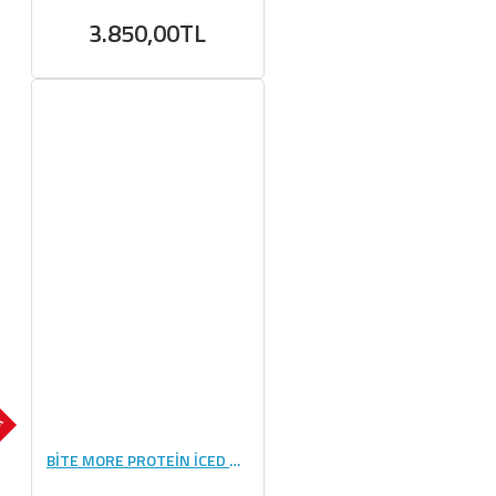
3.850,00TL
OK
BİTE MORE PROTEİN İCED COFFEE (33 GR) - 10 ADET