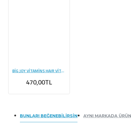
BİG JOY VİTAMİNS HAIR VİTAMİNS & MULTIVITAMIN 60 GUMMIES
470,00TL
BUNLARI BEĞENEBILIRSIN
AYNI MARKADA ÜRÜ