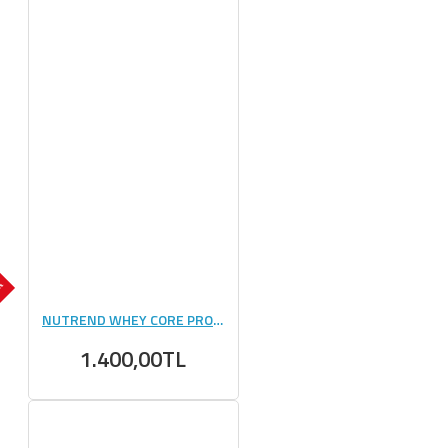
OK
NUTREND WHEY CORE PROTEİN 900 GR
1.400,00TL