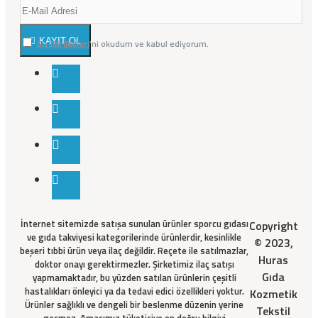
KAYIT OL
Gizlilik İlkeleri
'ni okudum ve kabul ediyorum.
İnternet sitemizde satışa sunulan ürünler sporcu gıdası
Copyright
ve gıda takviyesi kategorilerinde ürünlerdir, kesinlikle
© 2023,
beşeri tıbbi ürün veya ilaç değildir. Reçete ile satılmazlar,
Huras
doktor onayı gerektirmezler. Şirketimiz ilaç satışı
Gıda
yapmamaktadır, bu yüzden satılan ürünlerin çeşitli
hastalıkları önleyici ya da tedavi edici özellikleri yoktur.
Kozmetik
Ürünler sağlıklı ve dengeli bir beslenme düzenin yerine
Tekstil
geçmez. Amacımız tüketiciye en doğru bilgiyi