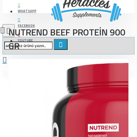
WHATSAPP
FACEBOOK
NUTREND BEEF PROTEİN 900
YOUTUBE
GR
Alışveriş sepetiniz boş!