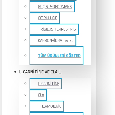
GÜÇ & PERFORMANS
CİTRULLİNE
TRİBILUS TERRESTRİS
KARBONHİDRAT & JEL
TÜM ÜRÜNLERİ GÖSTER
L-CARNİTİNE VE CLA
L-CARNİTİNE
CLA
THERMOJENİC