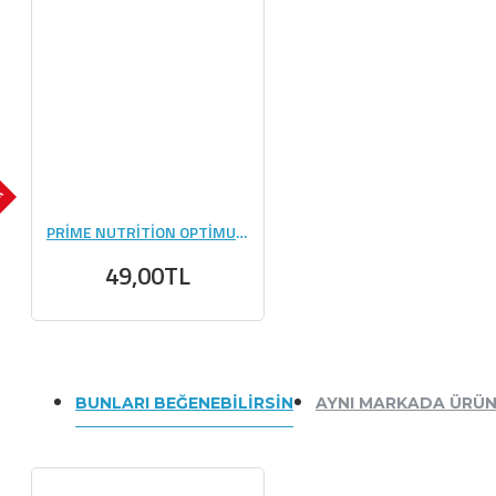
OK
PRİME NUTRİTİON OPTİMUS PRE WORKOUT (14 GR) - 1 ADET
49,00TL
BUNLARI BEĞENEBILIRSIN
AYNI MARKADA ÜRÜ