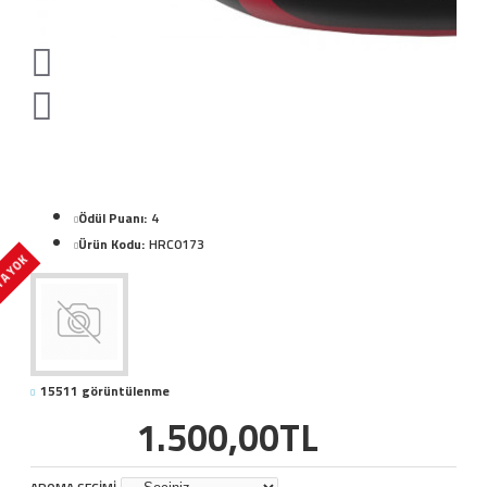
Ödül Puanı:
4
Ürün Kodu:
HRC0173
A YOK
15511 görüntülenme
1.500,00TL