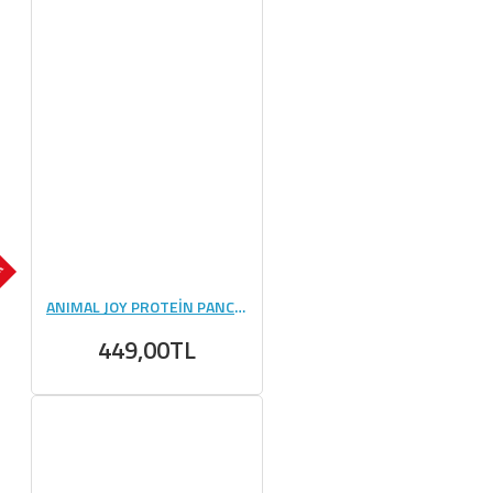
OK
ANIMAL JOY PROTEİN PANCAKE 750 GR
449,00TL