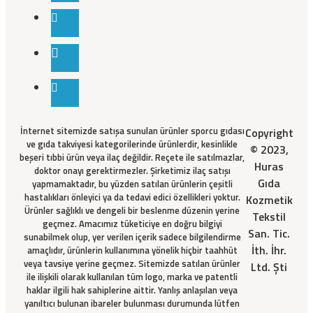
İnternet sitemizde satışa sunulan ürünler sporcu gıdası
Copyright
ve gıda takviyesi kategorilerinde ürünlerdir, kesinlikle
© 2023,
beşeri tıbbi ürün veya ilaç değildir. Reçete ile satılmazlar,
Huras
doktor onayı gerektirmezler. Şirketimiz ilaç satışı
Gıda
yapmamaktadır, bu yüzden satılan ürünlerin çeşitli
hastalıkları önleyici ya da tedavi edici özellikleri yoktur.
Kozmetik
Ürünler sağlıklı ve dengeli bir beslenme düzenin yerine
Tekstil
geçmez. Amacımız tüketiciye en doğru bilgiyi
San. Tic.
sunabilmek olup, yer verilen içerik sadece bilgilendirme
İth. İhr.
amaçlıdır, ürünlerin kullanımına yönelik hiçbir taahhüt
veya tavsiye yerine geçmez. Sitemizde satılan ürünler
Ltd. Şti
ile ilişkili olarak kullanılan tüm logo, marka ve patentli
haklar ilgili hak sahiplerine aittir. Yanlış anlaşılan veya
yanıltıcı bulunan ibareler bulunması durumunda lütfen