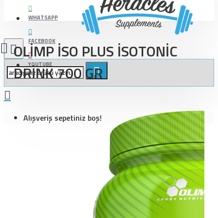
WHATSAPP
FACEBOOK
OLİMP İSO PLUS İSOTONİC
YOUTUBE
DRİNK 700 GR
Alışveriş sepetiniz boş!