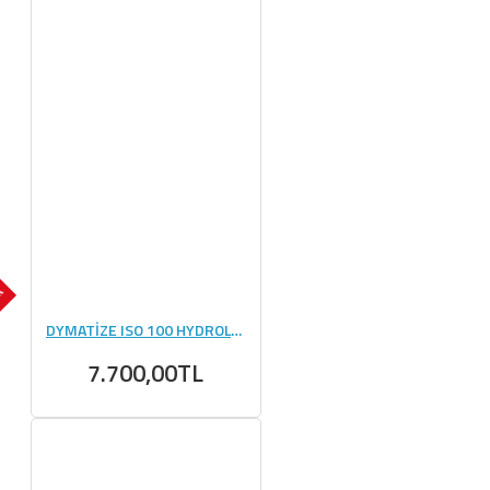
OK
DYMATİZE ISO 100 HYDROLYZED WHEY PROTEİN 2264 GR
7.700,00TL