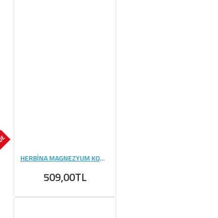
NDE
HERBİNA MAGNEZYUM KOMPLEKS 60 KAPSÜL
509,00TL