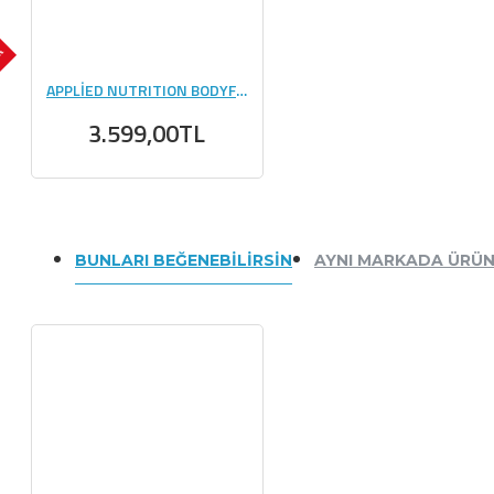
OK
APPLİED NUTRITION BODYFUEL WHEY PROTEIN 1800 GR
3.599,00TL
BUNLARI BEĞENEBILIRSIN
AYNI MARKADA ÜRÜ