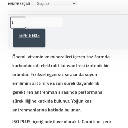
HEDİYE SEÇİMİ
ÜRÜN AÇIKLAMASI
SEPETE EKLE
OLİMP ISO PLUS ISOTONİC DRİNK 700 GR
Önemli vitamin ve mineralleri içeren toz formda
karbonhidrat-elektrolit konsantresi izotonik bir
üründür. Fiziksel egzersiz sırasında suyun
emilimini arttırır ve uzun süreli dayanıklılık
gerektiren antrenman sırasında performans
sürekliliğine katkıda bulunur. Yoğun kas
antrenmanlarına katkıda bulunur.
ISO PLUS, içeriğinde ilave olarak L-Carnitine içerir