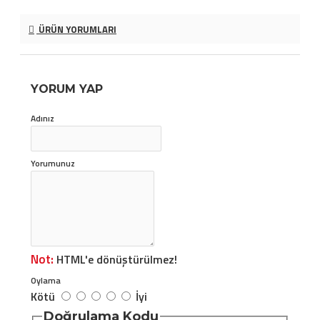
ÜRÜN YORUMLARI
YORUM YAP
Adınız
Yorumunuz
Not:
HTML'e dönüştürülmez!
Oylama
Kötü
İyi
Doğrulama Kodu