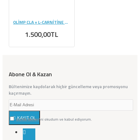
OLİMP CLA + L-CARNİTİNE 60 KAPSÜL
1.500,00TL
Abone Ol & Kazan
Bültenimize kaydolarak hiçbir güncelleme veya promosyonu
kaçırmayın.
KAYIT OL
Gizlilik İlkeleri
'ni okudum ve kabul ediyorum.