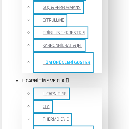
GÜÇ & PERFORMANS
CİTRULLİNE
TRİBILUS TERRESTRİS
KARBONHİDRAT & JEL
TÜM ÜRÜNLERİ GÖSTER
L-CARNİTİNE VE CLA
L-CARNİTİNE
CLA
THERMOJENİC