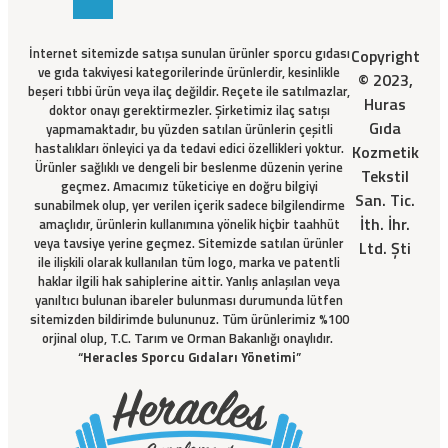
İnternet sitemizde satışa sunulan ürünler sporcu gıdası
Copyright
ve gıda takviyesi kategorilerinde ürünlerdir, kesinlikle
© 2023,
beşeri tıbbi ürün veya ilaç değildir. Reçete ile satılmazlar,
Huras
doktor onayı gerektirmezler. Şirketimiz ilaç satışı
Gıda
yapmamaktadır, bu yüzden satılan ürünlerin çeşitli
hastalıkları önleyici ya da tedavi edici özellikleri yoktur.
Kozmetik
Ürünler sağlıklı ve dengeli bir beslenme düzenin yerine
Tekstil
geçmez. Amacımız tüketiciye en doğru bilgiyi
San. Tic.
sunabilmek olup, yer verilen içerik sadece bilgilendirme
İth. İhr.
amaçlıdır, ürünlerin kullanımına yönelik hiçbir taahhüt
veya tavsiye yerine geçmez. Sitemizde satılan ürünler
Ltd. Şti
ile ilişkili olarak kullanılan tüm logo, marka ve patentli
haklar ilgili hak sahiplerine aittir. Yanlış anlaşılan veya
yanıltıcı bulunan ibareler bulunması durumunda lütfen
sitemizden bildirimde bulununuz. Tüm ürünlerimiz %100
orjinal olup, T.C. Tarım ve Orman Bakanlığı onaylıdır.
“
Heracles Sporcu Gıdaları Yönetimi
”