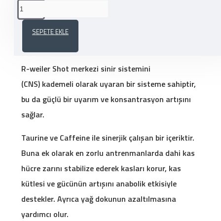
ÜRÜN AÇIKLAMASI
SEPETE EKLE
OLİMP R-WEİLER SHOT(60 ML) - 1 AMPUL
R-weiler Shot merkezi sinir sistemini
(CNS) kademeli olarak uyaran bir sisteme sahiptir,
bu da güçlü bir uyarım ve konsantrasyon artışını
sağlar.
Taurine ve Caffeine ile sinerjik çalışan bir içeriktir.
Buna ek olarak en zorlu antrenmanlarda dahi kas
hücre zarını stabilize ederek kasları korur, kas
kütlesi ve gücünün artışını anabolik etkisiyle
destekler. Ayrıca yağ dokunun azaltılmasına
yardımcı olur.