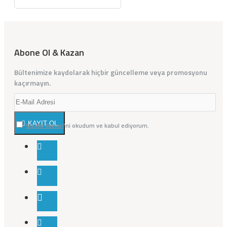
Abone Ol & Kazan
Bültenimize kaydolarak hiçbir güncelleme veya promosyonu
kaçırmayın.
KAYIT OL
Gizlilik İlkeleri
'ni okudum ve kabul ediyorum.