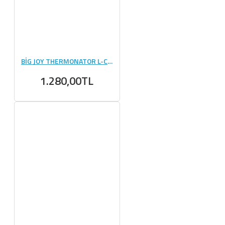
BİG JOY THERMONATOR L-CARNİTİNE 3000 MG - 20 AMPUL
1.280,00TL