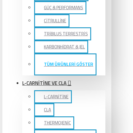
GÜÇ & PERFORMANS
CİTRULLİNE
TRİBILUS TERRESTRİS
KARBONHİDRAT & JEL
TÜM ÜRÜNLERİ GÖSTER
L-CARNİTİNE VE CLA
L-CARNİTİNE
CLA
THERMOJENİC