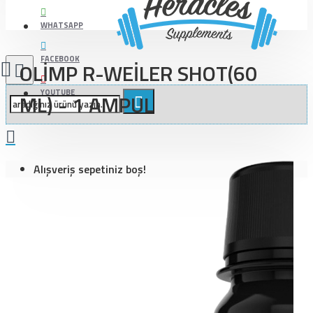
WHATSAPP
FACEBOOK
OLİMP R-WEİLER SHOT(60
YOUTUBE
ML) - 1 AMPUL
Alışveriş sepetiniz boş!