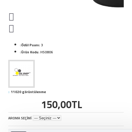
Ödül Puanı:
3
Ürün Kodu:
HS0806
11020 görüntülenme
150,00TL
AROMA SEÇİMİ