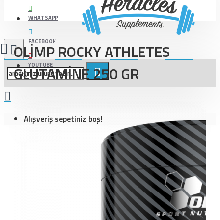
WHATSAPP
FACEBOOK
OLİMP ROCKY ATHLETES
YOUTUBE
GLUTAMİNE 250 GR
Alışveriş sepetiniz boş!