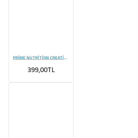
PRİME NUTRİTİON CREATİNE 144 GR (6 GR) - 24 ADET
399,00TL