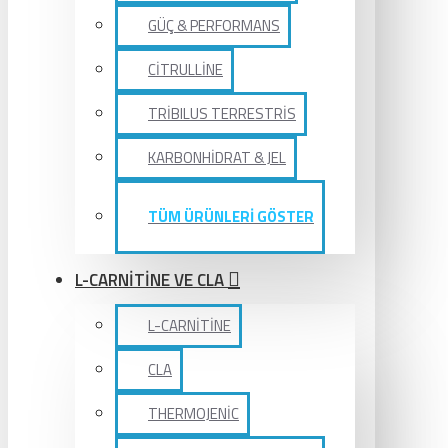
GÜÇ & PERFORMANS
CİTRULLİNE
TRİBILUS TERRESTRİS
KARBONHİDRAT & JEL
TÜM ÜRÜNLERİ GÖSTER
L-CARNİTİNE VE CLA
L-CARNİTİNE
CLA
THERMOJENİC