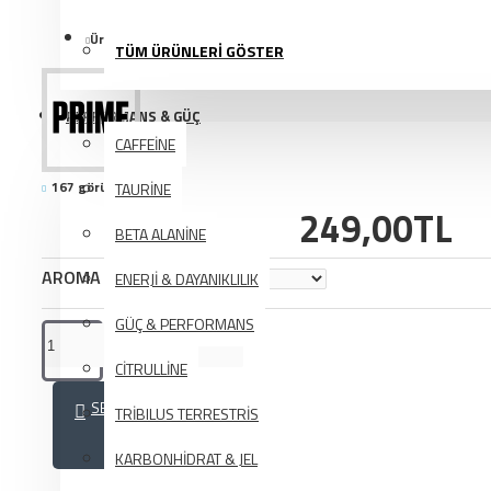
Ürün Kodu:
PP1194
TÜM ÜRÜNLERİ GÖSTER
PERFORMANS & GÜÇ
CAFFEİNE
167 görüntülenme
TAURİNE
249,00TL
BETA ALANİNE
AROMA SEÇİMİ
ENERJİ & DAYANIKLILIK
GÜÇ & PERFORMANS
CİTRULLİNE
SEPETE EKLE
TRİBILUS TERRESTRİS
KARBONHİDRAT & JEL