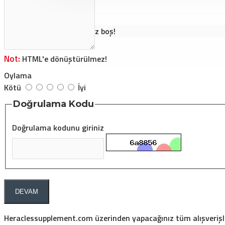
Alışveriş sepetiniz boş!
Not:
HTML'e dönüştürülmez!
Oylama
Kötü
İyi
Doğrulama Kodu
Doğrulama kodunu giriniz
DEVAM
Heraclessupplement.com üzerinden yapacağınız tüm alışverişler 