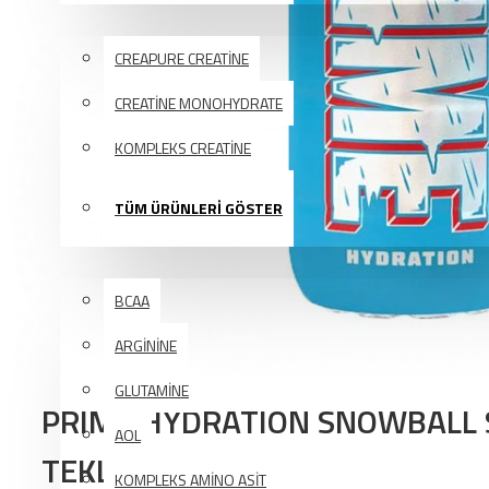
KREATİN
CREAPURE CREATİNE
CREATİNE MONOHYDRATE
KOMPLEKS CREATİNE
TÜM ÜRÜNLERİ GÖSTER
AMINO ASIT
BCAA
ARGİNİNE
GLUTAMİNE
PRIME HYDRATION SNOWBALL 
AOL
TEKLİ
KOMPLEKS AMİNO ASİT