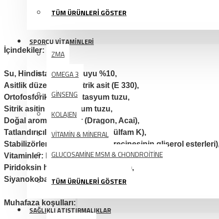
TÜM ÜRÜNLERİ GÖSTER
SPORCU VİTAMİNLERİ
İçindekiler:
ZMA
OMEGA 3
Su, Hindistan cevizi suyu %10,
Asitlik düzenleyici: Sitrik asit (E 330),
GİNSENG
Ortofosforik asitin potasyum tuzu,
Sitrik asitin magnezyum tuzu,
KOLAJEN
Doğal aroma vericiler (Dragon, Acai),
Tatlandırıcılar (Sukraloz, Asesülfam K),
VİTAMİN & MİNERAL
Stabilizörler (Guar gam, Ağaç reçinesinin gliserol esterleri)
GLUCOSAMİNE MSM & CHONDROİTİNE
Vitaminler: D-alfa tokoferil asetat (Vitamin E),
Piridoksin hidroklorür (Vitamin B6),
Siyanokobalamin (Vitamin B12).
TÜM ÜRÜNLERİ GÖSTER
Muhafaza koşulları:
SAĞLIKLI ATIŞTIRMALIKLAR