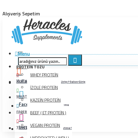
Alışveriş Sepetim
Menu
PROTEIN TOZU
WHEY PROTEİN
Kullanıcı İşlemleri
INSTAGRAM
Bayi Giriş / Salon Giriş
İZOLE PROTEİN
WHATSAPP
KAZEİN PROTEİN
Facebook
Beğenmeyi Unutma
FACEBOOK
BEEF ( ET PROTEİN )
VEGAN PROTEİN
Instagram
YOUTUBE
Beğenmeyi Unutma !
HYDROLYZED ( WPH )