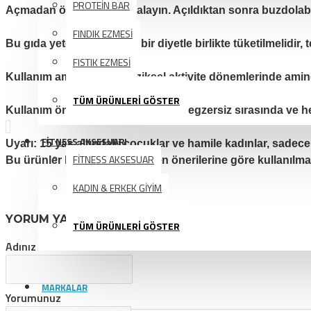
PROTEİN BAR
Açmadan önce iyice çalkalayın. Açıldıktan sonra buzdolabı
FINDIK EZMESİ
Bu gıda yeterli ve dengeli bir diyetle birlikte tüketilmelidir
FISTIK EZMESİ
Kullanım amacı:
Yoğun fiziksel aktivite dönemlerinde amin
TÜM ÜRÜNLERİ GÖSTER
Kullanım önerisi
:
Egzersiz öncesi, egzersiz sırasında ve he
FİTNESS AKSESUARI
Uyarı:
15 yaş altındaki çocuklar ve hamile kadınlar, sadece
FİTNESS AKSESUAR
Bu ürünler hekim ve diyetisyen önerilerine göre kullanılmal
KADIN & ERKEK GİYİM
YORUM YAP
TÜM ÜRÜNLERİ GÖSTER
Adınız
AVANTAJLI ÜRÜNLER
MARKALAR
Yorumunuz