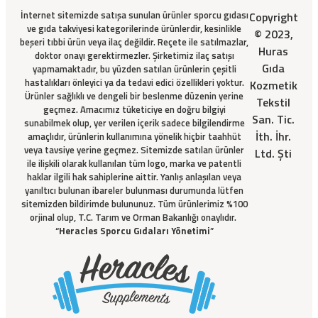
İnternet sitemizde satışa sunulan ürünler sporcu gıdası
Copyright
ve gıda takviyesi kategorilerinde ürünlerdir, kesinlikle
© 2023,
beşeri tıbbi ürün veya ilaç değildir. Reçete ile satılmazlar,
Huras
doktor onayı gerektirmezler. Şirketimiz ilaç satışı
Gıda
yapmamaktadır, bu yüzden satılan ürünlerin çeşitli
hastalıkları önleyici ya da tedavi edici özellikleri yoktur.
Kozmetik
Ürünler sağlıklı ve dengeli bir beslenme düzenin yerine
Tekstil
geçmez. Amacımız tüketiciye en doğru bilgiyi
San. Tic.
sunabilmek olup, yer verilen içerik sadece bilgilendirme
İth. İhr.
amaçlıdır, ürünlerin kullanımına yönelik hiçbir taahhüt
veya tavsiye yerine geçmez. Sitemizde satılan ürünler
Ltd. Şti
ile ilişkili olarak kullanılan tüm logo, marka ve patentli
haklar ilgili hak sahiplerine aittir. Yanlış anlaşılan veya
yanıltıcı bulunan ibareler bulunması durumunda lütfen
sitemizden bildirimde bulununuz. Tüm ürünlerimiz %100
orjinal olup, T.C. Tarım ve Orman Bakanlığı onaylıdır.
“
Heracles Sporcu Gıdaları Yönetimi
”