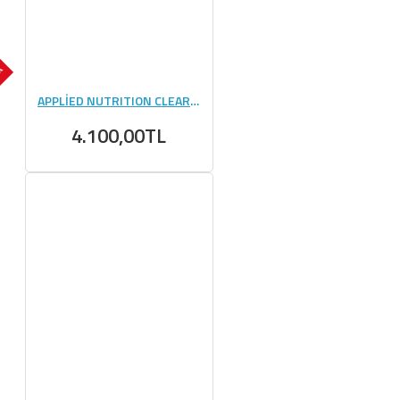
OK
APPLİED NUTRITION CLEAR WHEY 875 GR
4.100,00TL