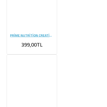
PRİME NUTRİTİON CREATİNE 144 GR (6 GR) - 24 ADET
399,00TL