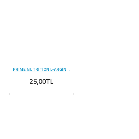
PRİME NUTRİTİON L-ARGİNİNE 192 GR (8 GR) - 1 ADET
25,00TL