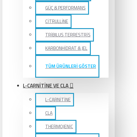
GÜÇ & PERFORMANS
CİTRULLİNE
TRİBILUS TERRESTRİS
KARBONHİDRAT & JEL
TÜM ÜRÜNLERİ GÖSTER
L-CARNİTİNE VE CLA
L-CARNİTİNE
CLA
THERMOJENİC