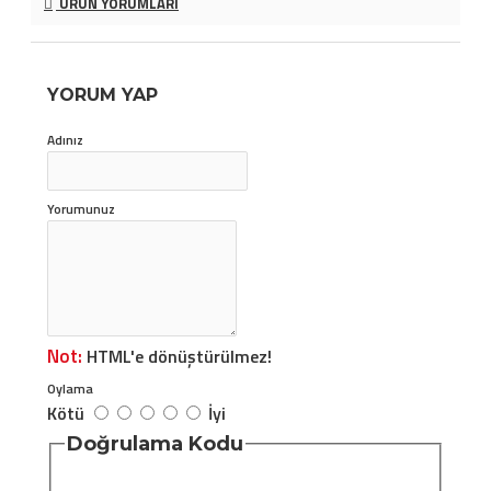
ÜRÜN YORUMLARI
YORUM YAP
Adınız
Yorumunuz
Not:
HTML'e dönüştürülmez!
Oylama
Kötü
İyi
Doğrulama Kodu