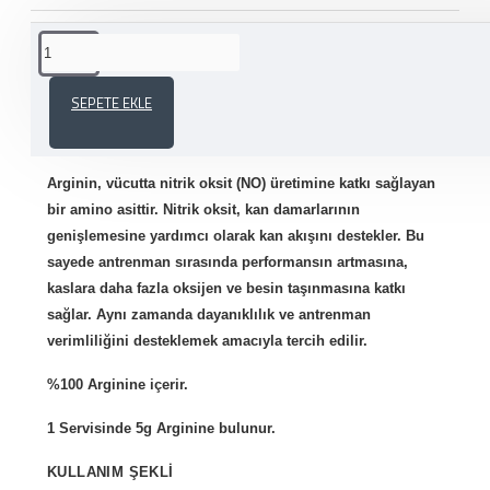
ÜRÜN AÇIKLAMASI
SEPETE EKLE
PROTEİNOCEAN ARGININE 300 GR
Arginin
, vücutta nitrik oksit (NO) üretimine katkı sağlayan
bir amino asittir. Nitrik oksit, kan damarlarının
genişlemesine yardımcı olarak kan akışını destekler. Bu
sayede antrenman sırasında performansın artmasına,
kaslara daha fazla oksijen ve besin taşınmasına katkı
sağlar. Aynı zamanda dayanıklılık ve antrenman
verimliliğini desteklemek amacıyla tercih edilir.
%100 Arginine içerir.
1 Servisinde 5g Arginine bulunur.
KULLANIM ŞEKLİ