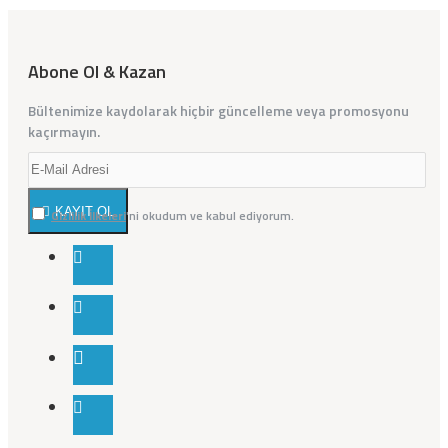
Abone Ol & Kazan
Bültenimize kaydolarak hiçbir güncelleme veya promosyonu
kaçırmayın.
KAYIT OL
Gizlilik İlkeleri
'ni okudum ve kabul ediyorum.