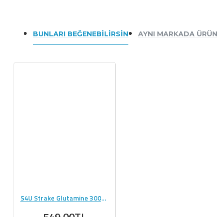
BUNLARI BEĞENEBILIRSIN
AYNI MARKADA ÜRÜ
S4U Strake Glutamine 300g Saf Mikronize Aromasız Glutamin
549,00TL