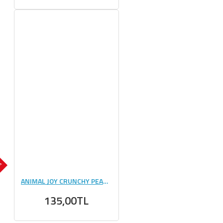
OK
ANIMAL JOY CRUNCHY PEAUNUT CREAM 330 GR
135,00TL