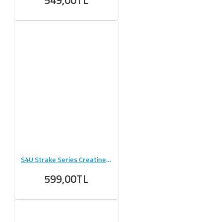
S4U Strake Series Creatine + Glutamine 300g Aromasız
599,00TL