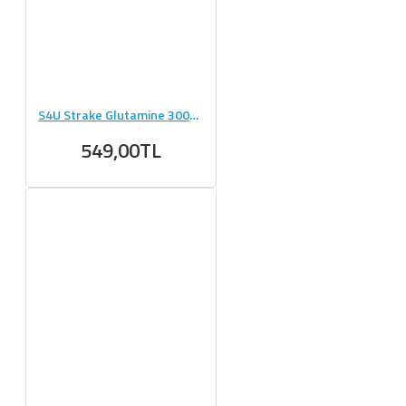
S4U Strake Glutamine 300g Saf Mikronize Aromasız Glutamin
549,00TL