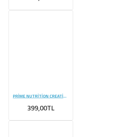
PRİME NUTRİTİON CREATİNE 144 GR (6 GR) - 24 ADET
399,00TL