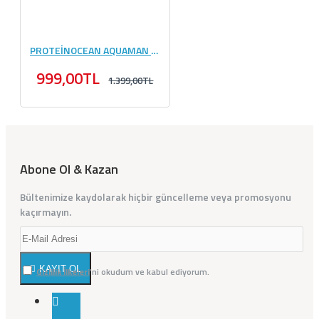
PROTEİNOCEAN AQUAMAN HYDROPRIME LIMITED EDITION 400 GR
999,00TL
1.399,00TL
Abone Ol & Kazan
Bültenimize kaydolarak hiçbir güncelleme veya promosyonu
kaçırmayın.
KAYIT OL
Gizlilik İlkeleri
'ni okudum ve kabul ediyorum.