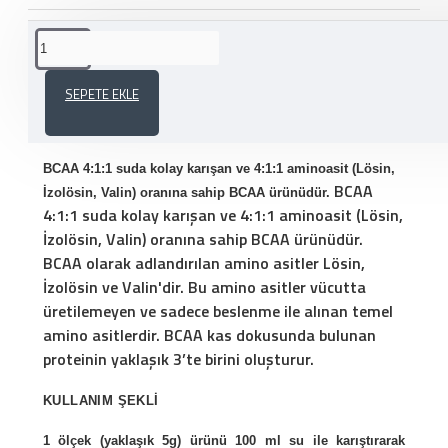
ÜRÜN AÇIKLAMASI
SEPETE EKLE
PROTEİNOCEAN BCAA 4:1:1 120 GR
BCAA 4:1:1 suda kolay karışan ve 4:1:1 aminoasit (Lösin,
BCAA
İzolösin, Valin) oranına sahip BCAA ürünüdür.
4:1:1 suda kolay karışan ve 4:1:1 aminoasit (Lösin,
İzolösin, Valin) oranına sahip BCAA ürünüdür.
BCAA olarak adlandırılan amino asitler Lösin,
İzolösin ve Valin'dir. Bu amino asitler vücutta
üretilemeyen ve sadece beslenme ile alınan temel
amino asitlerdir. BCAA kas dokusunda bulunan
proteinin yaklaşık 3’te birini oluşturur.
KULLANIM ŞEKLİ
1 ölçek (yaklaşık 5g) ürünü 100 ml su ile karıştırarak