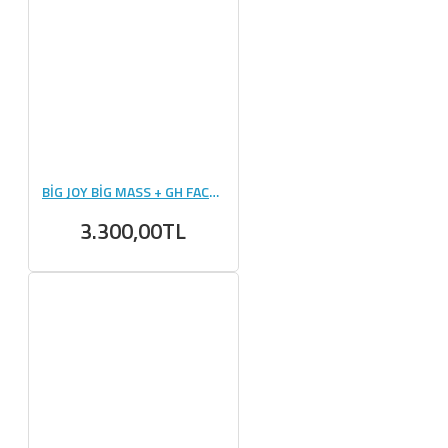
BİG JOY BİG MASS + GH FACTORS 5000 GR - MİX
3.300,00TL