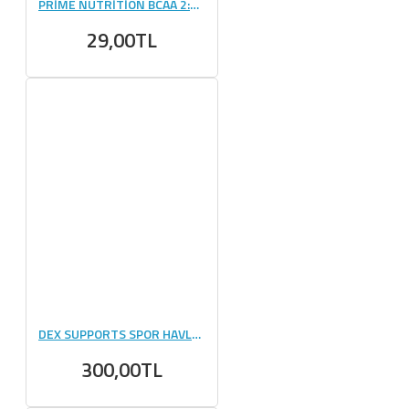
PRİME NUTRİTİON BCAA 2:1:1 240 GR (10 GR) - 1 ADET
29,00TL
DEX SUPPORTS SPOR HAVLUSU 50X90 CM
300,00TL