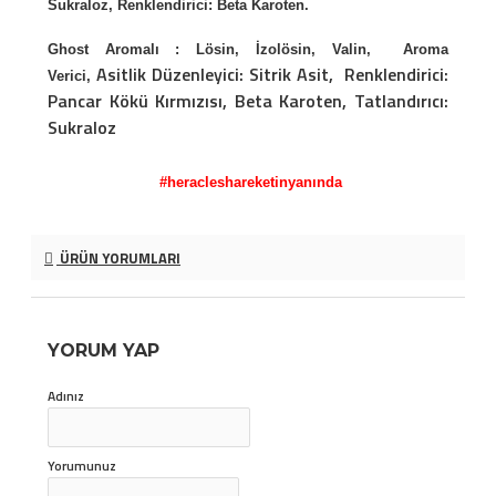
Sukraloz, Renklendirici: Beta Karoten.
Ghost Aromalı :
Lösin, İzolösin, Valin, Aroma
Asitlik Düzenleyici: Sitrik Asit,
Renklendirici:
Verici,
Pancar Kökü Kırmızısı, Beta Karoten,
Tatlandırıcı:
Sukraloz
#heracleshareketinyanında
ÜRÜN YORUMLARI
YORUM YAP
Adınız
Yorumunuz