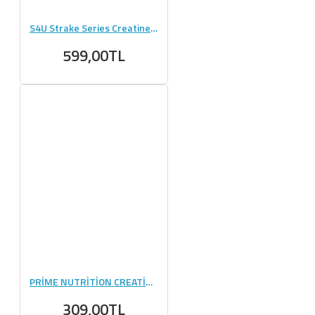
S4U Strake Series Creatine + Glutamine 300g Aromasız
599,00TL
PRİME NUTRİTİON CREATİNE 125 GR
309,00TL