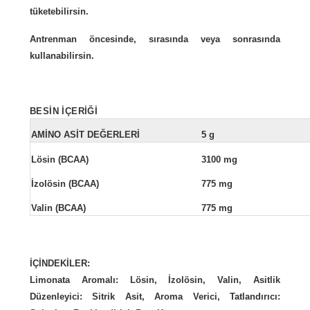
tüketebilirsin.
Antrenman öncesinde, sırasında veya sonrasında
kullanabilirsin.
BESİN İÇERİĞİ
AMİNO ASİT DEĞERLERİ
5 g
Lösin (BCAA)
3100 mg
İzolösin (BCAA)
775 mg
Valin (BCAA)
775 mg
İÇİNDEKİLER:
Limonata Aromalı:
Lösin, İzolösin, Valin, Asitlik
Düzenleyici: Sitrik Asit, Aroma Verici, Tatlandırıcı: