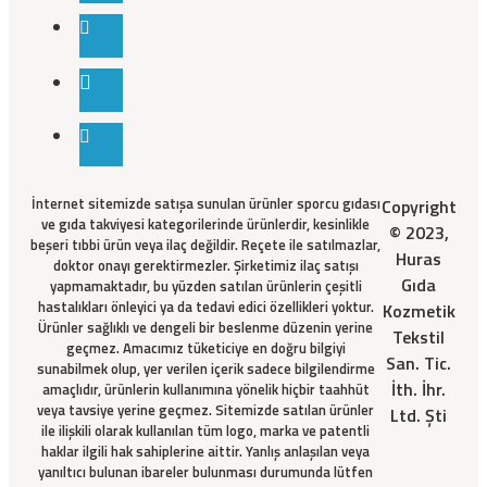
İnternet sitemizde satışa sunulan ürünler sporcu gıdası
Copyright
ve gıda takviyesi kategorilerinde ürünlerdir, kesinlikle
© 2023,
beşeri tıbbi ürün veya ilaç değildir. Reçete ile satılmazlar,
Huras
doktor onayı gerektirmezler. Şirketimiz ilaç satışı
Gıda
yapmamaktadır, bu yüzden satılan ürünlerin çeşitli
hastalıkları önleyici ya da tedavi edici özellikleri yoktur.
Kozmetik
Ürünler sağlıklı ve dengeli bir beslenme düzenin yerine
Tekstil
geçmez. Amacımız tüketiciye en doğru bilgiyi
San. Tic.
sunabilmek olup, yer verilen içerik sadece bilgilendirme
İth. İhr.
amaçlıdır, ürünlerin kullanımına yönelik hiçbir taahhüt
veya tavsiye yerine geçmez. Sitemizde satılan ürünler
Ltd. Şti
ile ilişkili olarak kullanılan tüm logo, marka ve patentli
haklar ilgili hak sahiplerine aittir. Yanlış anlaşılan veya
yanıltıcı bulunan ibareler bulunması durumunda lütfen