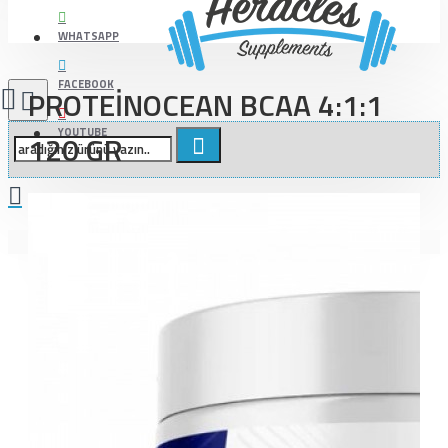
WHATSAPP
FACEBOOK
PROTEİNOCEAN BCAA 4:1:1
YOUTUBE
120 GR
Alışveriş sepetiniz boş!