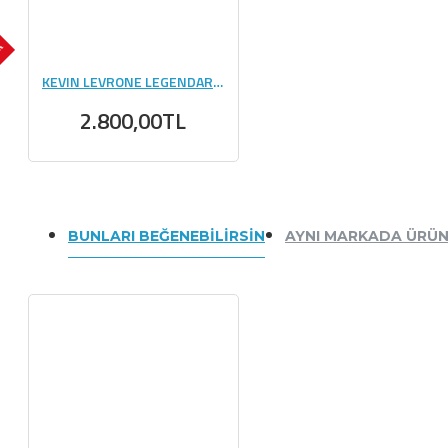
OK
KEVIN LEVRONE LEGENDARY MASS CHOCOLATE 3 KG
2.800,00TL
BUNLARI BEĞENEBILIRSIN
AYNI MARKADA ÜRÜ