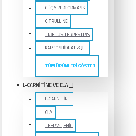
GÜÇ & PERFORMANS
CİTRULLİNE
TRİBILUS TERRESTRİS
KARBONHİDRAT & JEL
TÜM ÜRÜNLERİ GÖSTER
L-CARNİTİNE VE CLA
L-CARNİTİNE
CLA
THERMOJENİC