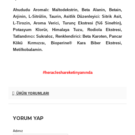
Ahududu Aromalı:
Maltodekstrin, Beta Alanin, Betain,
Arjinin, L-Sitrülin, Taurin, Asitlik Düzenleyici: Sitrik Asit,
L-Tirozin, Aroma Verici, Turunç Ekstresi (%6 Sinefrin),
Potasyum Klorür, Himalaya Tuzu, Rodiola Ekstresi,
Tatlandırıcı: Sukraloz, Renklendirici: Beta Karoten, Pancar
Kökü Kırmızısı, Bioperine® Kara Biber Ekstresi,
Metilkobalamin.
#heracleshareketinyanında
ÜRÜN YORUMLARI
YORUM YAP
Adınız