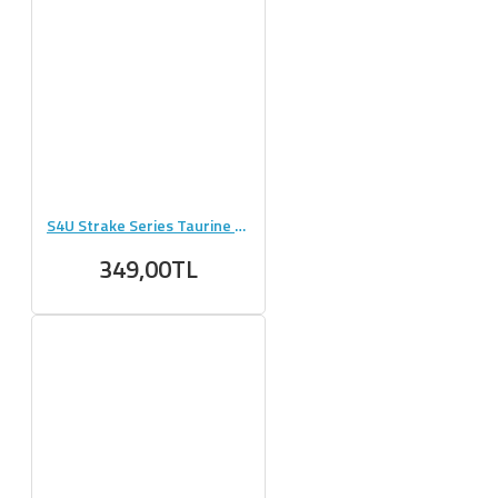
S4U Strake Series Taurine 300g Saf Taurin 100 Servis
349,00TL