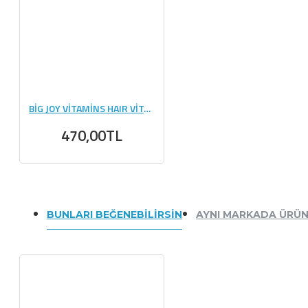
BİG JOY VİTAMİNS HAIR VİTAMİNS & MULTIVITAMIN 60 GUMMIES
470,00TL
BUNLARI BEĞENEBILIRSIN
AYNI MARKADA ÜRÜ