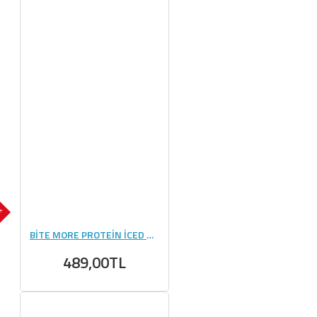
OK
BİTE MORE PROTEİN İCED COFFEE (33 GR) - 10 ADET
489,00TL