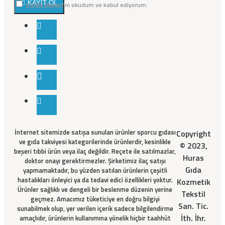
KAYIT OL
Gizlilik İlkeleri
'ni okudum ve kabul ediyorum.
İnternet sitemizde satışa sunulan ürünler sporcu gıdası
Copyright
ve gıda takviyesi kategorilerinde ürünlerdir, kesinlikle
© 2023,
beşeri tıbbi ürün veya ilaç değildir. Reçete ile satılmazlar,
Huras
doktor onayı gerektirmezler. Şirketimiz ilaç satışı
Gıda
yapmamaktadır, bu yüzden satılan ürünlerin çeşitli
hastalıkları önleyici ya da tedavi edici özellikleri yoktur.
Kozmetik
Ürünler sağlıklı ve dengeli bir beslenme düzenin yerine
Tekstil
geçmez. Amacımız tüketiciye en doğru bilgiyi
San. Tic.
sunabilmek olup, yer verilen içerik sadece bilgilendirme
İth. İhr.
amaçlıdır, ürünlerin kullanımına yönelik hiçbir taahhüt