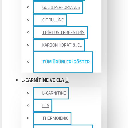
GÜÇ & PERFORMANS
CİTRULLİNE
TRİBILUS TERRESTRİS
KARBONHİDRAT & JEL
TÜM ÜRÜNLERİ GÖSTER
L-CARNİTİNE VE CLA
L-CARNİTİNE
CLA
THERMOJENİC