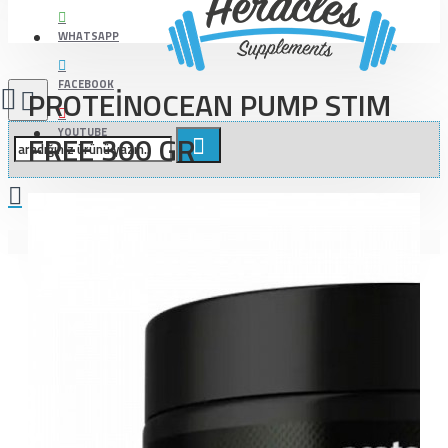
WHATSAPP
FACEBOOK
PROTEİNOCEAN PUMP STIM
YOUTUBE
FREE 300 GR
Alışveriş sepetiniz boş!