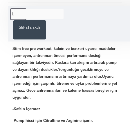
ÜRÜN AÇIKLAMASI
SEPETE EKLE
PROTEİNOCEAN PUMP STIM FREE 300 GR
Stim-free pre-workout, kafein ve benzeri uyarıcı maddeler
içermeyen, antrenman öncesi performans desteği
sağlayan bir takviyedir. Kaslara kan akışını artırarak pump
ve dayanıklılığı destekler.Yorgunluğu geciktirmeye ve
antrenman performansını artırmaya yardımcı olur.Uyarıcı
içermediği için çarpıntı, titreme ve uyku problemlerine yol
açmaz. Gece antrenmanları ve kafeine hassas bireyler için
uygundur.
-Kafein içermez.
-Pump hissi için Citrulline ve Arginine içerir.