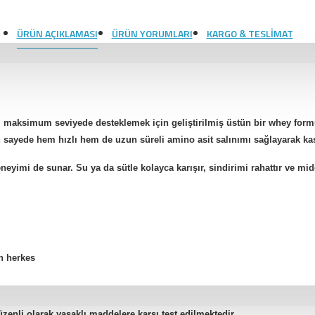
ÜRÜN AÇIKLAMASI
ÜRÜN YORUMLARI
KARGO & TESLIMAT
maksimum seviyede desteklemek için geliştirilmiş üstün bir whey formül
u sayede hem hızlı hem de uzun süreli amino asit salınımı sağlayarak kasl
imi de sunar. Su ya da sütle kolayca karışır, sindirimi rahattır ve mid
en herkes
enli olarak yasaklı maddelere karşı test edilmektedir.