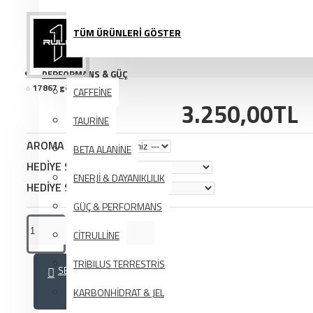
TÜM ÜRÜNLERİ GÖSTER
PERFORMANS & GÜÇ
17867 görüntülenme
CAFFEİNE
3.250,00TL
TAURİNE
AROMA SEÇİMİ
BETA ALANİNE
HEDİYE SEÇİMİ
ENERJİ & DAYANIKLILIK
HEDİYE SEÇİMİ
GÜÇ & PERFORMANS
CİTRULLİNE
TRİBILUS TERRESTRİS
SEPETE EKLE
KARBONHİDRAT & JEL