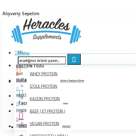
Alışveriş Sepetim
Menu
PROTEIN TOZU
WHEY PROTEİN
Kullanıcı İşlemleri
INSTAGRAM
Bayi Giriş / Salon Giriş
İZOLE PROTEİN
WHATSAPP
KAZEİN PROTEİN
Facebook
Beğenmeyi Unutma
FACEBOOK
BEEF ( ET PROTEİN )
VEGAN PROTEİN
Instagram
YOUTUBE
Beğenmeyi Unutma !
HYDROLYZED ( WPH )