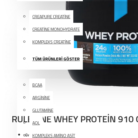
KREATİN
CREAPURE CREATİNE
CREATİNE MONOHYDRATE
KOMPLEKS CREATİNE
TÜM ÜRÜNLERİ GÖSTER
AMINO ASIT
BCAA
ARGİNİNE
GLUTAMİNE
RULE ONE WHEY PROTEİN 910 
AOL
Ürün Kodu:
KOMPLEKS AMİNO ASİT
PP0922