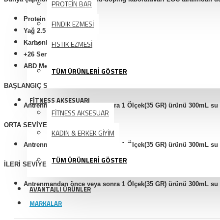
PROTEİN BAR
Protein 24 gr
FINDIK EZMESİ
Yağ 2.5 gr
Karbonhidrat 4 gr
FISTIK EZMESİ
+26 Servis
ABD Menşei
TÜM ÜRÜNLERİ GÖSTER
BAŞLANGIÇ SEVİYE
FİTNESS AKSESUARI
Antrenmandan önce veya sonra 1 Ölçek(35 GR) ürünü 300mL su ile 
FİTNESS AKSESUAR
ORTA SEVİYE
KADIN & ERKEK GİYİM
Antrenmandan önce veya sonra 1 Ölçek(35 GR) ürünü 300mL su ile 
TÜM ÜRÜNLERİ GÖSTER
İLERİ SEVİYE
Antrenmandan önce veya sonra 1 Ölçek(35 GR) ürünü 300mL su ile 
AVANTAJLI ÜRÜNLER
MARKALAR