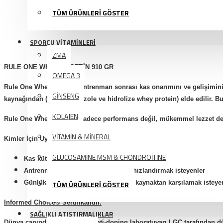
TÜM ÜRÜNLERİ GÖSTER
SPORCU VİTAMİNLERİ
ZMA
RULE ONE WHEY PROTEİN 910 GR
OMEGA 3
Rule One Whey Protein, antrenman sonrası kas onarımını ve gelişimini 
GİNSENG
kaynağından (konsantre, izole ve hidrolize whey protein) elde edilir. B
KOLAJEN
Rule One Whey Protein, sadece performans değil, mükemmel lezzet deney
VİTAMİN & MİNERAL
Kimler İçin Uygun?
GLUCOSAMİNE MSM & CHONDROİTİNE
Kas kütlesini artırmak isteyen sporcular
Antrenman sonrası toparlanmasını hızlandırmak isteyenler
Günlük protein ihtiyacını kaliteli bir kaynaktan karşılamak istey
TÜM ÜRÜNLERİ GÖSTER
Informed Choice® Sertifikalıdır.
SAĞLIKLI ATIŞTIRMALIKLAR
Dünya çapında tanınan spor anti-doping laboratuvarı LGC tarafından düz