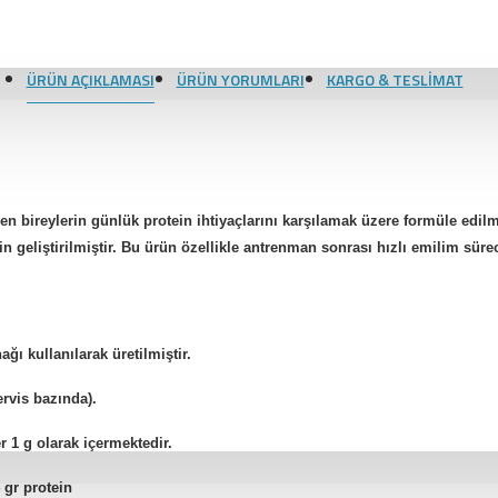
ÜRÜN AÇIKLAMASI
ÜRÜN YORUMLARI
KARGO & TESLIMAT
 bireylerin günlük protein ihtiyaçlarını karşılamak üzere formüle edilmi
n geliştirilmiştir. Bu ürün özellikle antrenman sonrası hızlı emilim süre
ğı kullanılarak üretilmiştir.
ervis bazında).
er 1 g olarak içermektedir.
 gr protein