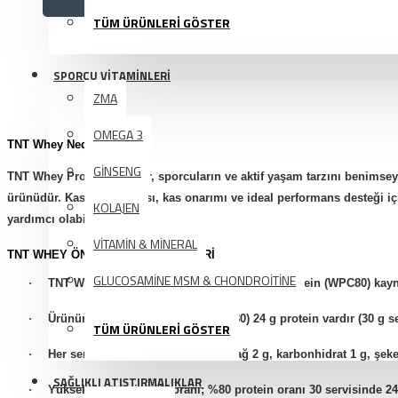
TÜM ÜRÜNLERİ GÖSTER
SPORCU VİTAMİNLERİ
ZMA
OMEGA 3
TNT Whey Nedir?
GİNSENG
TNT Whey Protein Powder, sporcuların ve aktif yaşam tarzını benimseyen
ürünüdür. Kas yapılanması, kas onarımı ve ideal performans desteği içi
KOLAJEN
yardımcı olabilir.
VİTAMİN & MİNERAL
TNT WHEY ÖNE ÇIKAN ÖZELLIKLERI
GLUCOSAMİNE MSM & CHONDROİTİNE
·
TNT Whey, yüksek kaliteli konsantre whey protein (WPC80) kayna
·
Ürünün bir servisinde yaklaşık (%80) 24 g protein vardır (30 g s
TÜM ÜRÜNLERİ GÖSTER
·
Her servis için yaklaşık 118 kcal, yağ 2 g, karbonhidrat 1 g, şek
SAĞLIKLI ATIŞTIRMALIKLAR
·
Yüksek protein içeriği oranı; %80 protein oranı 30 servisinde 24