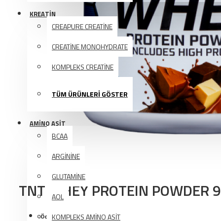
KREATİN
CREAPURE CREATİNE
CREATİNE MONOHYDRATE
KOMPLEKS CREATİNE
TÜM ÜRÜNLERİ GÖSTER
AMINO ASIT
BCAA
ARGİNİNE
GLUTAMİNE
TNT WHEY PROTEIN POWDER 9
AOL
Ödül Puanı:
KOMPLEKS AMİNO ASİT
4