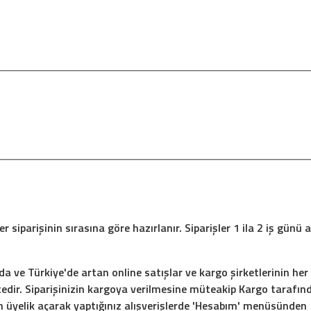
siparişinin sırasına göre hazırlanır. Siparişler 1 ila 2 iş günü
ve Türkiye'de artan online satışlar ve kargo şirketlerinin he
r. Siparişinizin kargoya verilmesine müteakip Kargo tarafınd
 üyelik açarak yaptığınız alışverişlerde 'Hesabım' menüsünden s