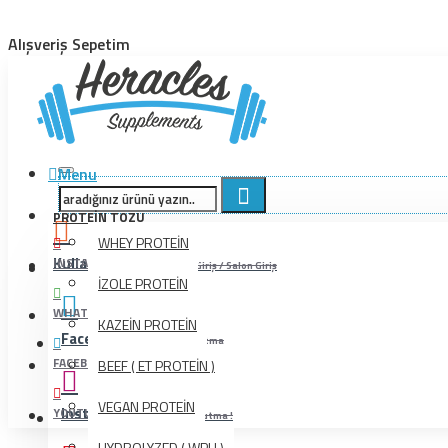
Alışveriş Sepetim
Menu
PROTEIN TOZU
WHEY PROTEİN
Kullanıcı İşlemleri
INSTAGRAM
Bayi Giriş / Salon Giriş
İZOLE PROTEİN
WHATSAPP
KAZEİN PROTEİN
Facebook
Beğenmeyi Unutma
FACEBOOK
BEEF ( ET PROTEİN )
VEGAN PROTEİN
Instagram
YOUTUBE
Beğenmeyi Unutma !
HYDROLYZED ( WPH )