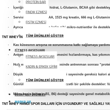
PROTEİN BAR
·
İçeriğinde kreatin monohidrat, L-Glutamin, BCAA gibi destekleyic
FINDIK EZMESİ
·
Servisinde 5500 mg BCAA, 1515 mg kreatin, 666 mg L-Glutamin 
FISTIK EZMESİ
·
Ayrıca vitamin B1, B6 ve kolin gibi mikro
‐
nutrientler ile destekl
TÜM ÜRÜNLERİ GÖSTER
TNT WHEY'IN FAYDALARI
·
Kas kütlesinin artışına ve korunmasına katkı sağlamaya yardımcı 
FİTNESS AKSESUARI
·
Antrenman sonrası kas iyileşmesini hızlandırmaya, kas yıkımını
FİTNESS AKSESUAR
·
Hızlı emilen whey proteini sayesinde antrenman sonrası “prote
KADIN & ERKEK GİYİM
·
Düşük karbonhidrat ve şeker içeriği sayesinde gereksiz kalori alı
TÜM ÜRÜNLERİ GÖSTER
·
Günlük protein alımını pratik ve lezzetli bir şekilde destekler: Van
·
Mikro
AVANTAJLI ÜRÜNLER
‐
besin (vitamin B1, B6) desteği sayesinde genel metabolik
MARKALAR
TNT WHEY HANGI SPOR DALLARI İÇIN UYGUNDUR? VE SAĞLIKLI YA