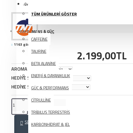
Ürün Kodu:
PP1149
TÜM ÜRÜNLERİ GÖSTER
PERFORMANS & GÜÇ
CAFFEİNE
1163 görüntülenme
2.199,00TL
TAURİNE
BETA ALANİNE
AROMA SEÇİMİ
ENERJİ & DAYANIKLILIK
HEDİYE SEÇİMİ
HEDİYE SEÇİMİ
GÜÇ & PERFORMANS
CİTRULLİNE
TRİBILUS TERRESTRİS
SEPETE EKLE
KARBONHİDRAT & JEL