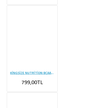
KİNGSİZE NUTRİTİON BCAA + GLUTAMINE 480 GR YEŞİL ELMA
799,00TL