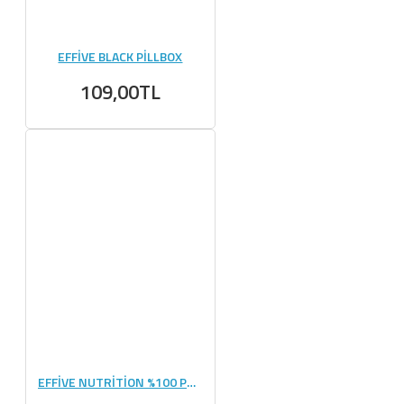
EFFİVE BLACK PİLLBOX
109,00TL
EFFİVE NUTRİTİON %100 PAMUK SİYAH HAVLU