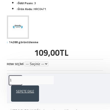
Ödül Puanı:
3
Ürün Kodu:
HRC0471
14288 görüntülenme
109,00TL
RENK SEÇİMİ
ÜRÜN AÇIKLAMASI
SEPETE EKLE
HERACLES TOZ SAKLAMA HUNİSİ(100 GR)