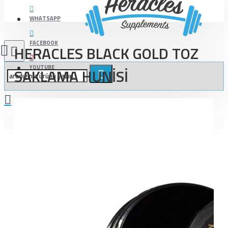
WHATSAPP
FACEBOOK
HERACLES BLACK GOLD TOZ
YOUTUBE
SAKLAMA HUNİSİ
Alışveriş sepetiniz boş!