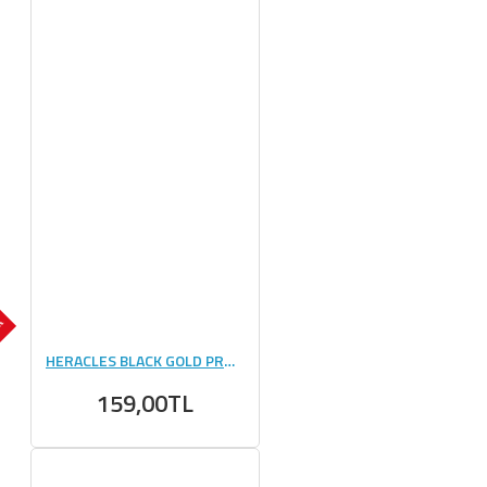
OK
HERACLES BLACK GOLD PROFESSİONAL SHAKER 500 ML
159,00TL