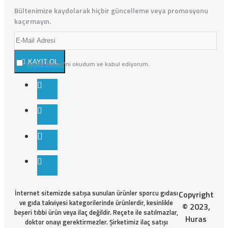
Bültenimize kaydolarak hiçbir güncelleme veya promosyonu
kaçırmayın.
KAYIT OL
Gizlilik İlkeleri
'ni okudum ve kabul ediyorum.
İnternet sitemizde satışa sunulan ürünler sporcu gıdası
Copyright
ve gıda takviyesi kategorilerinde ürünlerdir, kesinlikle
© 2023,
beşeri tıbbi ürün veya ilaç değildir. Reçete ile satılmazlar,
Huras
doktor onayı gerektirmezler. Şirketimiz ilaç satışı