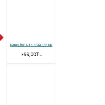
OK
HARDLİNE 4:1:1 BCAA 300 GR
799,00TL