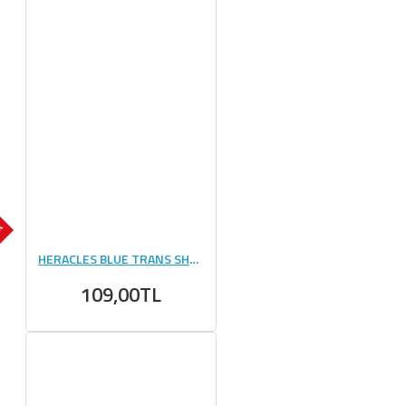
OK
HERACLES BLUE TRANS SHAKER 700 ML
109,00TL