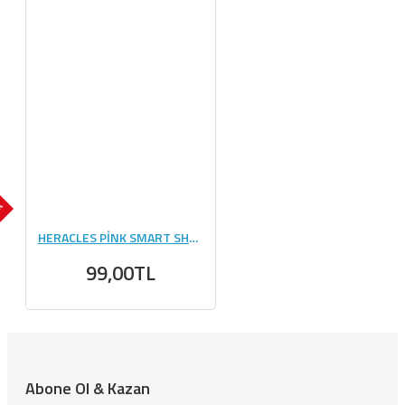
OK
HERACLES PİNK SMART SHAKER 400 ML
99,00TL
Abone Ol & Kazan