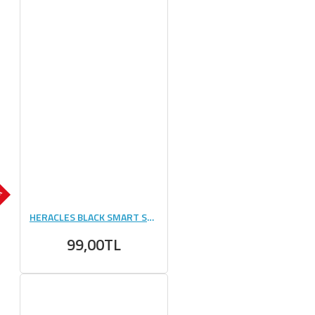
OK
HERACLES BLACK SMART SHAKER 400 ML
99,00TL