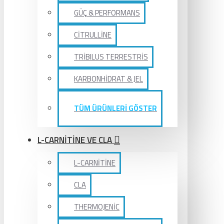
GÜÇ & PERFORMANS
CİTRULLİNE
TRİBILUS TERRESTRİS
KARBONHİDRAT & JEL
TÜM ÜRÜNLERİ GÖSTER
L-CARNİTİNE VE CLA
L-CARNİTİNE
CLA
THERMOJENİC