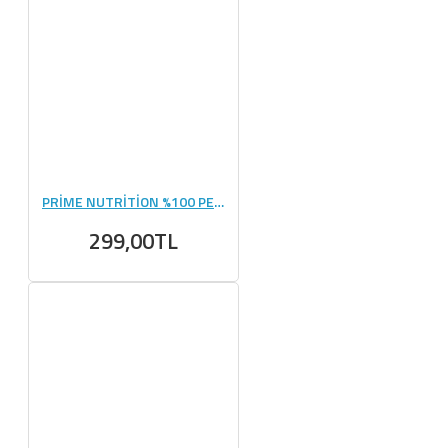
PRİME NUTRİTİON %100 PEANUT BUTTER YER FISTIĞI 350 GR
299,00TL