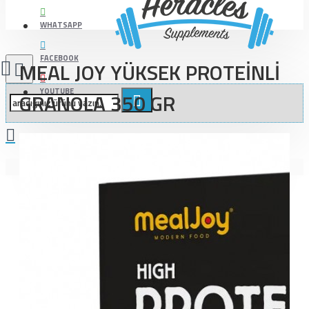
WHATSAPP
FACEBOOK
MEAL JOY YÜKSEK PROTEİNLİ
YOUTUBE
GRANOLA 350 GR
Alışveriş sepetiniz boş!