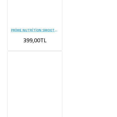
PRİME NUTRİTİON SMOOTH PEANUT SPREAD YER FISTIĞI 350 GR
399,00TL