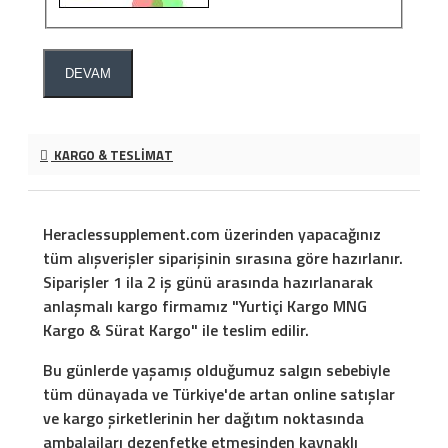
DEVAM
KARGO & TESLIMAT
Heraclessupplement.com üzerinden yapacağınız
tüm alışverişler siparişinin sırasına göre hazırlanır.
Siparişler 1 ila 2 iş günü arasında hazırlanarak
anlaşmalı kargo firmamız "Yurtiçi Kargo MNG
Kargo & Sürat Kargo" ile teslim edilir.
Bu günlerde yaşamış olduğumuz salgın sebebiyle
tüm dünayada ve Türkiye'de artan online satışlar
ve kargo şirketlerinin her dağıtım noktasında
ambalajları dezenfetke etmesinden kaynaklı