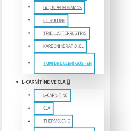
GÜÇ & PERFORMANS
CİTRULLİNE
TRİBILUS TERRESTRİS
KARBONHİDRAT & JEL
TÜM ÜRÜNLERİ GÖSTER
L-CARNİTİNE VE CLA
L-CARNİTİNE
CLA
THERMOJENİC