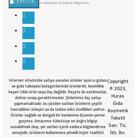
KAYIT OL
Gizlilik İlkeleri
'ni okudum ve kabul ediyorum.
İnternet sitemizde satışa sunulan ürünler sporcu gıdası
Copyright
ve gıda takviyesi kategorilerinde ürünlerdir, kesinlikle
© 2023,
beşeri tıbbi ürün veya ilaç değildir. Reçete ile satılmazlar,
Huras
doktor onayı gerektirmezler. Şirketimiz ilaç satışı
Gıda
yapmamaktadır, bu yüzden satılan ürünlerin çeşitli
hastalıkları önleyici ya da tedavi edici özellikleri yoktur.
Kozmetik
Ürünler sağlıklı ve dengeli bir beslenme düzenin yerine
Tekstil
geçmez. Amacımız tüketiciye en doğru bilgiyi
San. Tic.
sunabilmek olup, yer verilen içerik sadece bilgilendirme
İth. İhr.
amaçlıdır, ürünlerin kullanımına yönelik hiçbir taahhüt