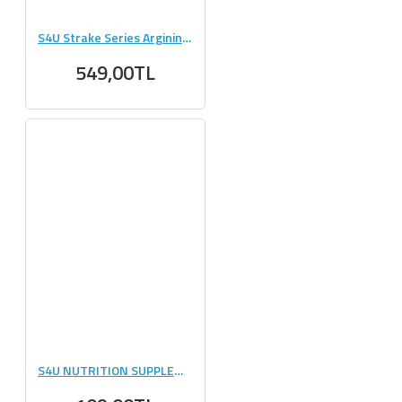
S4U Strake Series Arginine Aromasız 300g - Saf Performans
549,00TL
S4U NUTRITION SUPPLEMENT FOR YOU SHAKER 300 ML