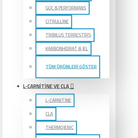
GÜÇ & PERFORMANS
CİTRULLİNE
TRİBILUS TERRESTRİS
KARBONHİDRAT & JEL
TÜM ÜRÜNLERİ GÖSTER
L-CARNİTİNE VE CLA
L-CARNİTİNE
CLA
THERMOJENİC