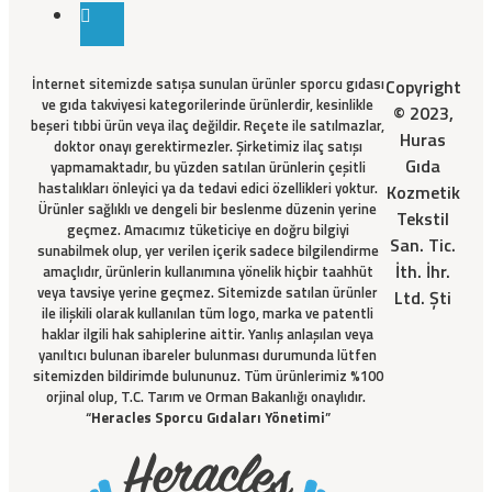
İnternet sitemizde satışa sunulan ürünler sporcu gıdası
Copyright
ve gıda takviyesi kategorilerinde ürünlerdir, kesinlikle
© 2023,
beşeri tıbbi ürün veya ilaç değildir. Reçete ile satılmazlar,
Huras
doktor onayı gerektirmezler. Şirketimiz ilaç satışı
Gıda
yapmamaktadır, bu yüzden satılan ürünlerin çeşitli
hastalıkları önleyici ya da tedavi edici özellikleri yoktur.
Kozmetik
Ürünler sağlıklı ve dengeli bir beslenme düzenin yerine
Tekstil
geçmez. Amacımız tüketiciye en doğru bilgiyi
San. Tic.
sunabilmek olup, yer verilen içerik sadece bilgilendirme
İth. İhr.
amaçlıdır, ürünlerin kullanımına yönelik hiçbir taahhüt
veya tavsiye yerine geçmez. Sitemizde satılan ürünler
Ltd. Şti
ile ilişkili olarak kullanılan tüm logo, marka ve patentli
haklar ilgili hak sahiplerine aittir. Yanlış anlaşılan veya
yanıltıcı bulunan ibareler bulunması durumunda lütfen
sitemizden bildirimde bulununuz. Tüm ürünlerimiz %100
orjinal olup, T.C. Tarım ve Orman Bakanlığı onaylıdır.
“
Heracles Sporcu Gıdaları Yönetimi
”