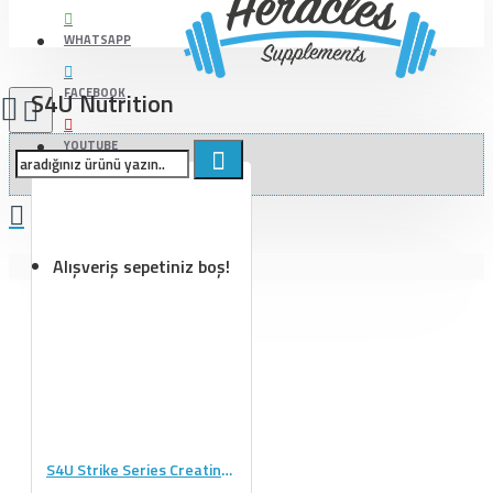
WHATSAPP
FACEBOOK
S4U Nutrition
YOUTUBE
Alışveriş sepetiniz boş!
S4U Strike Series Creatine 300g - Aromasız Mikronize Kreatin