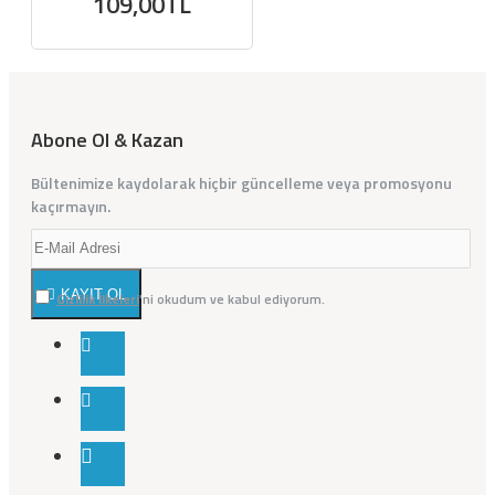
109,00TL
Abone Ol & Kazan
Bültenimize kaydolarak hiçbir güncelleme veya promosyonu
kaçırmayın.
KAYIT OL
Gizlilik İlkeleri
'ni okudum ve kabul ediyorum.