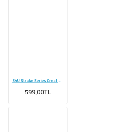
S4U Strake Series Creatine + Glutamine 300g Aromasız
599,00TL